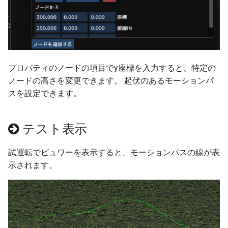
ver 6.0.0.210
ver 6.0.0.205
プロパティのノードの項目でy座標を入力すると、特定の
ver 6.0.0.203
ノードの高さを変更できます。 起伏のあるモーションパ
スを設定できます。
ver 6.0.0.202
ver 6.0.0.201
テスト表示
ver 6.0.0.200
試運転でビュワーを表示すると、モーションパスの線が表
示されます。
ver 6.0.0.195
ver 6.0.0.192
ver 6.0.0.191