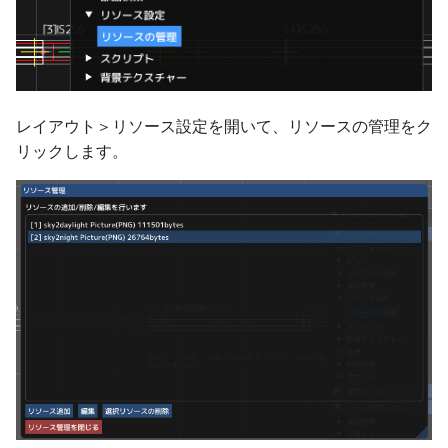
高架の作り方
ver 6.1.0.503
高架区間R1
ver 6.1.0.502
高架区間R2
ver 6.1.0.501
レイアウト＞リソース設定を開いて、リソースの管理をク
リックします。
編成の作り方
ver 6.1.0.500
編成の設定
ver 6.0.0.430
階層高架
ver 6.0.0.421
編成の設置高度
ver 6.0.0.415
ポイントレール
ver 6.0.0.410
バリアブルレール
ver 6.0.0.401