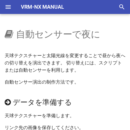
VRM-NX MANUAL
検
索
自動センサーで夜に
はじめに
ウィンドウ
概要
地下空間
概要
使い方
データを準備する
自作車両管理
車両
レイアウター
VRMONLINE-NX
レイアウトをつくろう
ポイントの切替
国鉄一般型気動車キハ40
NXSレール規格
レール
画面構成
ビュワーの画面
リリースノートリスト
を
初
セットアップ(VRMNX)
レイアウト
地下駅
乱数初期化
V2有効化
レイアウトを作成
IMAGIC規格部品
ビュワー
旧作からの変更事項
文字の大きさ
所定の位置に停止する
国鉄一般型気動車キハ47
NXSトンネル
ストラクチャー
レイアウト
運転と試運転
ver 6.1.0.574
天球テクスチャーと太陽光線を変更することで昼から夜へ
期
の切り替えを演出できます。 切り替えには、スクリプト
セットアップ(VRMONLINE-
配置から運転まで
生存期間
実行ログ
リソースの登録
NX TOMIX規格部品
制限事項
留置線に止める
国鉄一般型気動車キハ48
NXS架線柱
アクセサリ
メニュー
タグ
ver 6.1.0.573
または自動センサーを利用します。
化
NX)
部品を増やす
プリセット
検出
自動センサーの設定
リリースノート
自動センサー演出の制作方法です。
終端で反転して出発
HD 国鉄583系寝台特急形
NXS道路
レールセット
ツールボックス
運転操作
ver 6.1.0.572
チュートリアル
車
鉄道模型
透明度アニメ
フィルター
フォグを無効にする
踏切の自動制御
NXS踏切
ツール
ゲームパッド
ver 6.1.0.570
データを準備する
HD 253系特急形電車
部品の種類
カラーアニメ
コマンドとパラメータ
試運転
信号機を通過で切り替え
7mmレール規格
ツールウィンドウ
キーとマウス
ver 6.1.0.565
天球テクスチャーを準備します。
HD EF81 95 交直流電気機
車
トミックス規格線路
拡大縮小アニメ
ステータス
列車の種別で個別に反応
NX道路標識
ダイアログ
ビュー操作
ver 6.1.0.561
リンク先の画像を保存してください。