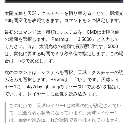
レール接続の補正
ver 6.0.0.272
太陽光線と天球テクスチャーを切り替えることで、環境光
SVGの出力
ver 6.0.0.270
の時間変化を表現できます。コマンドを３つ設定します。
レイヤーに色をつける
ver 6.0.0.260
最初のコマンドは、種類にシステムを、CMDは太陽光線
の種類を選択します。 Paramは、「3,5000」と入力して
画面写真
ver 6.0.0.250
ください。3は、太陽光線の種類で夜間照明です。5000
は、変化に要する時間でミリ秒単位で指定します。この場
ver 6.0.0.223
合は、5秒で変化します。
ver 6.0.0.222
次のコマンドは、システムを選択、天球テクスチャーの読
み込みを選択します。Paramは、「1,2」です。天球レイ
ver 6.0.0.221
ヤー1に、sky2daylight.pngのリソースIDである2を指定し
ています。レイヤー１に画像を読み込みます。
ver 6.0.0.220
この時点で、天球レイヤー0は標準の空が設定されてい
て、完全な表示状態になっています。天球レイヤー1
ver 6.0.0.219
は、画像が読み込まれた状態で表示はされていません。
ver 6.0.0.212