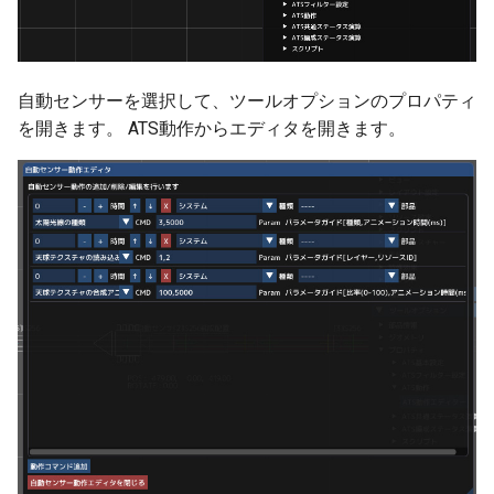
NXトンネル
ver 6.0.0.333
試運転と運転
ver 6.0.0.332
自動センサーを選択して、ツールオプションのプロパティ
ビュワー操作
ver 6.0.0.330
を開きます。 ATS動作からエディタを開きます。
地上カメラで列車を追跡
ver 6.0.0.305
モーションパスの基本
ver 6.0.0.301
モーションパスと地上カメラ
ver 6.0.0.300
モーションパスと自動車
ver 6.0.0.290
マルチモニター
ver 6.0.0.280
部品のリプレース
ver 6.0.0.276