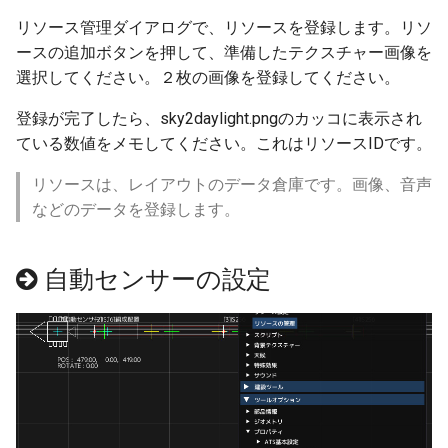
ターンテーブル
ver 6.0.0.394
リソース管理ダイアログで、リソースを登録します。リソ
ースの追加ボタンを押して、準備したテクスチャー画像を
フレキシブル部品
ver 6.0.0.390
選択してください。２枚の画像を登録してください。
プラットホーム
ver 6.0.0.383
登録が完了したら、sky2daylight.pngのカッコに表示され
ている数値をメモしてください。これはリソースIDです。
橋上駅舎
ver 6.0.0.382
リソースは、レイアウトのデータ倉庫です。画像、音声
などのデータを登録します。
高架駅
ver 6.0.0.373
信号機
ver 6.0.0.372
自動センサーの設定
踏切の方向表示機
ver 6.0.0.357
架線
ver 6.0.0.356
NX架線柱
ver 6.0.0.340