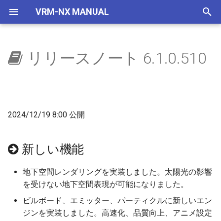
VRM-NX MANUAL
検
索
リリースノート 6.1.0.510
はじめに
ウィンドウ
選択部品コマンド
自作車両管理
車両
レイアウター
新しい機能
レイアウトをつくろう
概要
地下空間
概要
使い方
自動センサーで夜に
国鉄一般型気動車キハ40
NXSレール規格
レール
画面構成
ビュワーの画面
を
初
セットアップ(VRMNX)
レイアウト
地下空間レンダリング
IMAGIC規格部品
ビュワー
新しいスクリプト
文字の大きさ
地下駅
乱数初期化
V2有効化
自動センサーで曇らせる
国鉄一般型気動車キハ47
NXSトンネル
ストラクチャー
レイアウト
運転と試運転
期
2024/12/19 8:00 公開
セットアップ(VRMONLINE-
配置から運転まで
エミッターV2
NX TOMIX規格部品
変更、修正
生存期間
実行ログ
国鉄一般型気動車キハ48
NXS架線柱
アクセサリ
メニュー
タグ
化
NX)
部品を増やす
自動センサーV2
注意事項
プリセット
検出
HD 国鉄583系寝台特急形
NXS道路
レールセット
ツールボックス
運転操作
新しい機能
チュートリアル
車
鉄道模型
天空
実装予定項目
透明度アニメ
フィルター
NXS踏切
ツール
ゲームパッド
地下空間レンダリングを実装しました。太陽光の影響
HD 253系特急形電車
を受けない地下空間表現が可能になりました。
部品の種類
ドアの開閉
カラーアニメ
コマンドとパラメータ
7mmレール規格
ツールウィンドウ
キーとマウス
HD EF81 95 交直流電気機
ビルボード、エミッター、パーティクルに新しいエン
車
トミックス規格線路
拡大縮小アニメ
ステータス
NX道路標識
ダイアログ
ビュー操作
ジンを実装しました。高速化、品質向上、アニメ設定