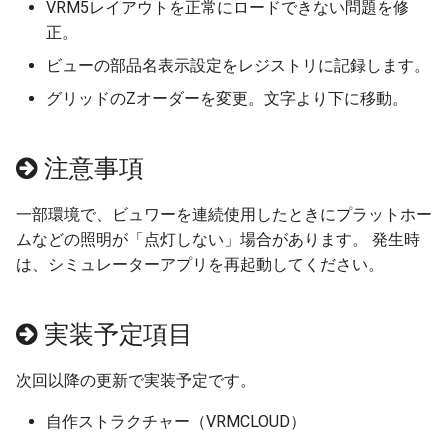
VRM5レイアウトを正常にロードできない問題を修
高架の作り方
正。
ビューの部品名表示設定をレジストリに記録します。
高架区間R1
グリッドのZオーダーを変更。文字より下に移動。
高架区間R2
注意事項
編成の作り方
一部環境で、ビュワーを連続使用したときにプラットホー
編成の設定
ムなどの照明が「点灯しない」場合があります。 発生時
は、シミュレーターアプリを再起動してください。
階層高架
編成の設置高度
実装予定項目
ポイントレール
次回以降の更新で実装予定です。
バリアブルレール
自作ストラクチャー（VRMCLOUD）