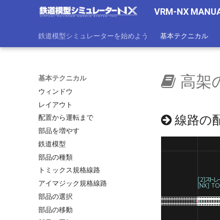
VRM-NX MANU
鉄道模型シミュレーターを始めよう
基本テクニカル
高架
基本テクニカル
ウィンドウ
レイアウト
線路の
配置から運転まで
部品を増やす
鉄道模型
部品の種類
トミックス規格線路
アイマジック規格線路
部品の選択
部品の移動