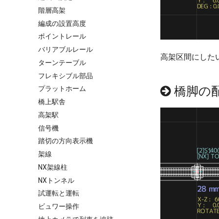
階層高架
編成の設置高度
ポイントレール
バリアブルレール
高架区間にした
ターンテーブル
フレキシブル部品
橋脚の
プラットホーム
橋上駅舎
高架駅
信号機
踏切の方向表示機
架線
NX架線柱
NXトンネル
試運転と運転
ビュワー操作