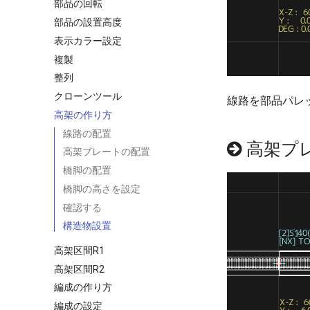
部品の回転
部品の設置高度
表示カラー設定
複製
整列
クローンツール
線路を部品パレ
高架の作り方
線路の配置
高架プ
高架プレートの配置
橋脚の配置
橋脚の高さを設定
確認する
構造物設置
高架区間R1
高架区間R2
編成の作り方
編成の設定