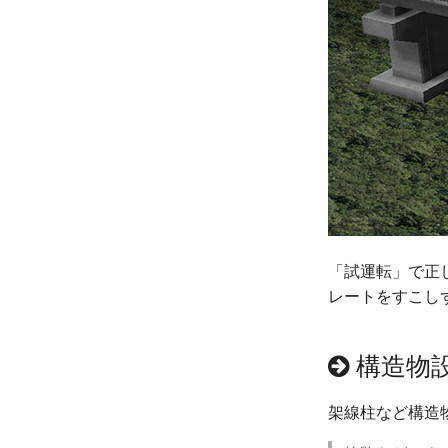
「試運転」で正
レートをすこし
構造物
架線柱など構造