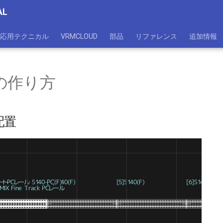
AL
応用テクニカル
VRMCLOUD
部品
リファレンス
追加情報
の作り方
配置