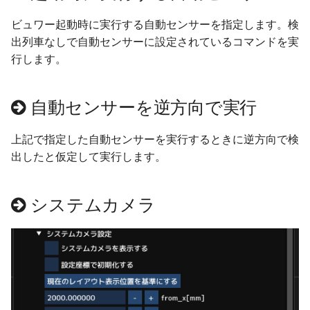
高架の作り方
ver 6.1.0.503
ビュワー起動時に実行する自動センサーを指定します。検
出列車なしで自動センサーに設定されているコマンドを実
高架区間R1
ver 6.1.0.502
行します。
高架区間R2
ver 6.1.0.501
自動センサーを逆方向で実行
編成の作り方
ver 6.1.0.500
上記で指定した自動センサーを実行するときに逆方向で検
編成の設定
ver 6.0.0.430
出したと仮定して実行します。
階層高架
ver 6.0.0.421
システムカメラ
編成の設置高度
ver 6.0.0.415
ポイントレール
ver 6.0.0.410
バリアブルレール
ver 6.0.0.401