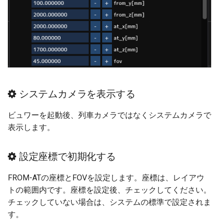
ターンテーブル
ver 6.0.0.394
フレキシブル部品
ver 6.0.0.390
プラットホーム
ver 6.0.0.383
橋上駅舎
ver 6.0.0.382
システムカメラを表示する
高架駅
ver 6.0.0.373
ビュワーを起動後、列車カメラではなくシステムカメラで
表示します。
信号機
ver 6.0.0.372
踏切の方向表示機
ver 6.0.0.357
設定座標で初期化する
架線
ver 6.0.0.356
FROM-ATの座標とFOVを設定します。座標は、レイアウ
トの範囲内です。座標を設定後、チェックしてください。
NX架線柱
ver 6.0.0.340
チェックしていない場合は、システムの標準で設定されま
す。