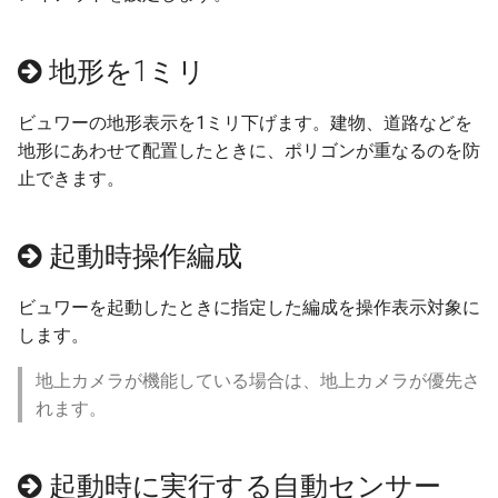
設定座標で初期化する
アイマジック規格線路
フレキシブル部品
極性試験
情報
プロセス
自動センサーの新しい検
ver 6.1.0.560
フォーカス
法
地形を1ミリ
部品の選択
音源
Language
列車
IF制御
ver 6.1.0.551
SSAO
ビュワーの地形表示を1ミリ下げます。建物、道路などを
部品の移動
地上カメラ
地上カメラ
遅延実行
ver 6.1.0.550
地形にあわせて配置したときに、ポリゴンが重なるのを防
ガンマ補正
止できます。
部品の回転
自動センサー
ポイント
プロセス終了
ver 6.1.0.540
ドキュメントカラー
起動時操作編成
部品の設置高度
エミッター
信号機
CALL
ver 6.1.0.536
選択時カラー
表示カラー設定
モーションパス
ターンテーブル
ロック
ver 6.1.0.535
ビュワーを起動したときに指定した編成を操作表示対象に
高度差カラー
します。
複製
DCフィーダー
ランドマーク
クルーズ制御
ver 6.1.0.512
地上カメラが機能している場合は、地上カメラが優先さ
れます。
整列
ミニマップ
作例
ver 6.1.0.510
クローンツール
ver 6.1.0.504
起動時に実行する自動センサー