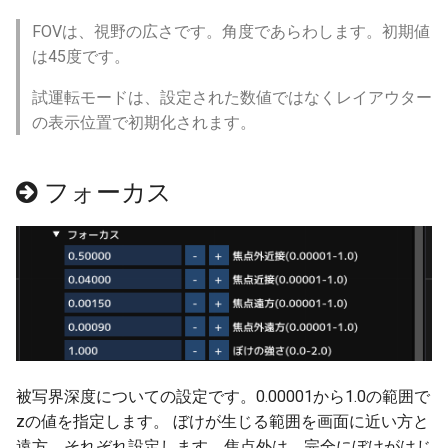
NXトンネル
ver 6.0.0.333
FOVは、視野の広さです。角度であらわします。初期値
は45度です。
試運転と運転
ver 6.0.0.332
試運転モードは、設定された数値ではなくレイアウター
ビュワー操作
ver 6.0.0.330
の表示位置で初期化されます。
地上カメラで列車を追跡
ver 6.0.0.305
フォーカス
モーションパスの基本
ver 6.0.0.301
モーションパスと地上カメラ
ver 6.0.0.300
モーションパスと自動車
ver 6.0.0.290
マルチモニター
ver 6.0.0.280
被写界深度についての設定です。0.00001から1.0の範囲で
部品のリプレース
ver 6.0.0.276
zの値を指定します。 ぼけが生じる範囲を画面に近い方と
遠方、それぞれ設定します。焦点外は、完全にぼけがはじ