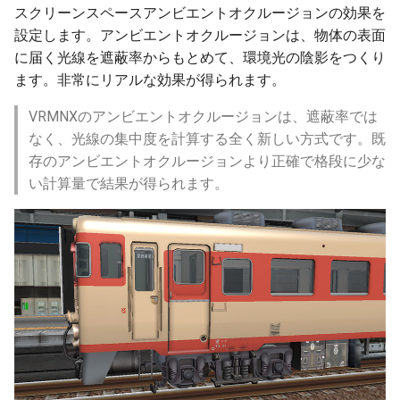
スクリーンスペースアンビエントオクルージョンの効果を
設定します。アンビエントオクルージョンは、物体の表面
ver 6.0.0.210
に届く光線を遮蔽率からもとめて、環境光の陰影をつくり
ます。非常にリアルな効果が得られます。
ver 6.0.0.205
VRMNXのアンビエントオクルージョンは、遮蔽率では
ver 6.0.0.203
なく、光線の集中度を計算する全く新しい方式です。既
存のアンビエントオクルージョンより正確で格段に少な
ver 6.0.0.202
い計算量で結果が得られます。
ver 6.0.0.201
ver 6.0.0.200
ver 6.0.0.195
ver 6.0.0.192
ver 6.0.0.191