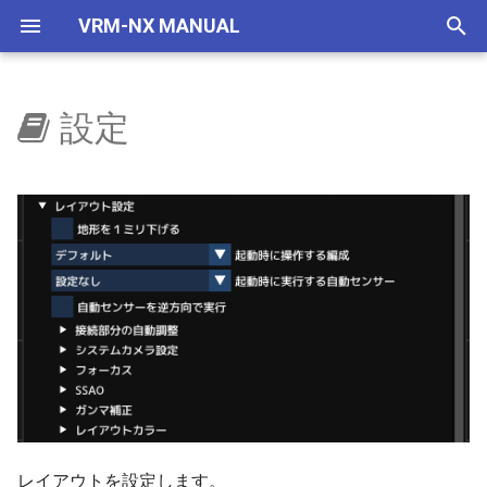
VRM-NX MANUAL
検
索
設定
はじめに
ウィンドウ
選択部品コマンド
自作車両管理
車両
ファイル
建設ツール
レイアウター
地形を1ミリ
編成
編成エディター
ビュワーの画面
VRMONLINE-NX
レイアウトをつくろう
概要
地下空間
概要
使い方
自動センサーで夜に
国鉄一般型気動車キハ40
NXSレール規格
レール
部品回転
ブラシ
マウス
リリースノートリスト
を
初
セットアップ(VRMNX)
レイアウト
地下空間レンダリング
IMAGIC規格部品
編集
計測ツール
ビュワー
起動時操作編成
ポイント
コンテナ管理
運転と試運転
旧作からの変更事項
文字の大きさ
地下駅
乱数初期化
V2有効化
自動センサーで曇らせる
国鉄一般型気動車キハ47
NXSトンネル
ストラクチャー
部品操作
テクスチャー管理
キーボード
ver 6.1.0.574
期
セットアップ(VRMONLINE-
配置から運転まで
エミッターV2
NX TOMIX規格部品
VRMCLOUD
地形ツール
部品名表示
起動時に実行する自動センサ
バリアブルレール
印刷
タグ
制限事項
生存期間
実行ログ
国鉄一般型気動車キハ48
NXS架線柱
アクセサリ
部品検索
テクスチャー置換
列車のビュー切り替え
ver 6.1.0.573
化
NX)
ー
部品を増やす
自動センサーV2
レイアウト
架線ツール
ターンテーブル
数値移動
運転操作
リリースノート
プリセット
検出
HD 国鉄583系寝台特急形
NXS道路
レールセット
選択部品コマンド
VRM5互換モード
感度調整
ver 6.1.0.572
チュートリアル
自動センサーを逆方向で実行
車
鉄道模型
天空
表示
ラベルツール
信号機
クローン
ゲームパッド
透明度アニメ
フィルター
NXS踏切
初期状態にする
操作についての注意事項
ver 6.1.0.570
システムカメラ
HD 253系特急形電車
部品の種類
ドアの開閉
ヘルプ
踏切/ドア
レイヤー変更
キーとマウス
カラーアニメ
コマンドとパラメータ
7mmレール規格
ビュワー起動時にシステ
ver 6.1.0.565
システムカメラを表示する
HD EF81 95 交直流電気機
メラ視点
車
トミックス規格線路
橋脚
スクリプトエディター
ビュー操作
拡大縮小アニメ
ステータス
NX道路標識
ver 6.1.0.561
レイアウトを設定します。