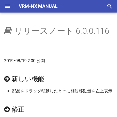
VRM-NX MANUAL
検
索
リリースノート 6.0.0.116
はじめに
ウィンドウ
選択部品コマンド
自作車両管理
車両
レイアウター
新しい機能
レイアウトをつくろう
概要
地下空間
概要
使い方
自動センサーで夜に
国鉄一般型気動車キハ40
NXSレール規格
レール
画面構成
ビュワーの画面
を
初
セットアップ(VRMNX)
レイアウト
地下空間レンダリング
IMAGIC規格部品
ビュワー
修正
文字の大きさ
地下駅
乱数初期化
V2有効化
自動センサーで曇らせる
国鉄一般型気動車キハ47
NXSトンネル
ストラクチャー
レイアウト
運転と試運転
期
2019/08/19 2:00 公開
セットアップ(VRMONLINE-
配置から運転まで
エミッターV2
NX TOMIX規格部品
実装予定項目
生存期間
実行ログ
国鉄一般型気動車キハ48
NXS架線柱
アクセサリ
メニュー
タグ
化
NX)
部品を増やす
自動センサーV2
次回以降修正
プリセット
検出
HD 国鉄583系寝台特急形
NXS道路
レールセット
ツールボックス
運転操作
新しい機能
チュートリアル
車
鉄道模型
天空
透明度アニメ
フィルター
NXS踏切
ツール
ゲームパッド
部品をドラッグ移動したときに相対移動量を左上表示
HD 253系特急形電車
部品の種類
ドアの開閉
カラーアニメ
コマンドとパラメータ
7mmレール規格
ツールウィンドウ
キーとマウス
HD EF81 95 交直流電気機
修正
車
トミックス規格線路
拡大縮小アニメ
ステータス
NX道路標識
ダイアログ
ビュー操作