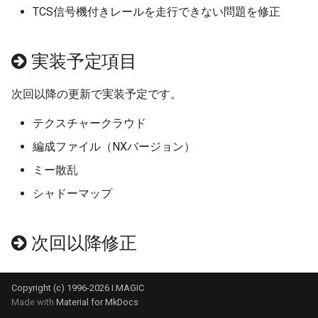
TCS信号機付きレールを走行できない問題を修正
アイマジック規格線路
プロセス
自動センサーの新しい検
情報
法
部品の選択
IF制御
列車
実装予定項目
部品の移動
遅延実行
地上カメラ
次回以降の更新で実装予定です。
テクスチャークラウド
部品の回転
プロセス終了
ポイント
編成ファイル（NXバージョン）
部品の設置高度
CALL
信号機
ミー散乱
シャドーマップ
表示カラー設定
ロック
ターンテーブル
複製
クルーズ制御
ランドマーク
次回以降修正
整列
作例
ミニマップ
Copyright (c) 1996-2026 I.MAGIC
クローンツール
Made with
Material for MkDocs