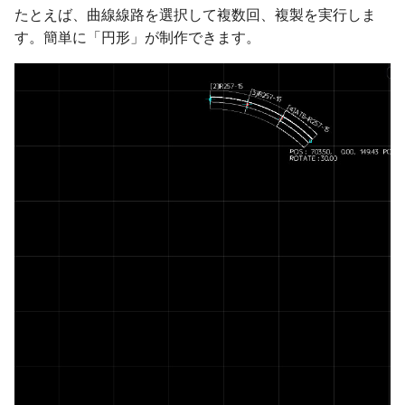
たとえば、曲線線路を選択して複数回、複製を実行しま
プロセス
自動センサーの新しい検
情報
ver 6.1.0.560
す。簡単に「円形」が制作できます。
法
IF制御
列車
ver 6.1.0.551
遅延実行
地上カメラ
ver 6.1.0.550
プロセス終了
ポイント
ver 6.1.0.540
CALL
信号機
ver 6.1.0.536
ロック
ターンテーブル
ver 6.1.0.535
クルーズ制御
ランドマーク
ver 6.1.0.512
作例
ミニマップ
ver 6.1.0.510
ver 6.1.0.504