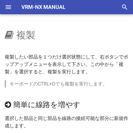
VRM-NX MANUAL
検
索
複製
はじめに
簡単に線路を増やす
選択部品コマンド
自作車両管理
車両
レイアウター
VRMONLINE-NX
レイアウトをつくろう
概要
地下空間
概要
使い方
自動センサーで夜に
国鉄一般型気動車キハ40
NXSレール規格
レール
画面構成
ビュワーの画面
リリースノートリスト
を
初
セットアップ(VRMNX)
地下空間レンダリング
IMAGIC規格部品
ビュワー
旧作からの変更事項
文字の大きさ
地下駅
乱数初期化
V2有効化
自動センサーで曇らせる
国鉄一般型気動車キハ47
NXSトンネル
ストラクチャー
レイアウト
運転と試運転
ver 6.1.0.574
複製したい部品を１つだけ選択状態にして、右ボタンでポ
期
ップアップメニューを表示して下さい。この中から「複
セットアップ(VRMONLINE-
エミッターV2
NX TOMIX規格部品
制限事項
生存期間
実行ログ
国鉄一般型気動車キハ48
NXS架線柱
アクセサリ
メニュー
タグ
ver 6.1.0.573
製」を選択すると、複製を実行します。
化
NX)
自動センサーV2
リリースノート
キーボードのCTRL+Dでも複製を実行します。
プリセット
検出
HD 国鉄583系寝台特急形
NXS道路
レールセット
ツールボックス
運転操作
ver 6.1.0.572
チュートリアル
車
天空
透明度アニメ
フィルター
NXS踏切
ツール
ゲームパッド
ver 6.1.0.570
簡単に線路を増やす
HD 253系特急形電車
ドアの開閉
カラーアニメ
コマンドとパラメータ
7mmレール規格
ツールウィンドウ
キーとマウス
ver 6.1.0.565
選択した部品と同じ部品を線路の接続可能な部分に新規作
HD EF81 95 交直流電気機
成します。
車
拡大縮小アニメ
ステータス
NX道路標識
ダイアログ
ビュー操作
ver 6.1.0.561