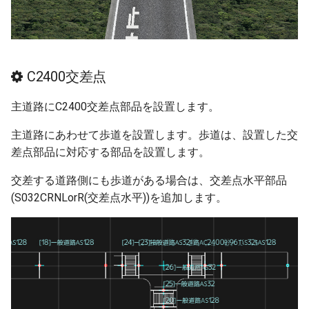
ver 6.0.0.137
ver 6.0.0.136
C2400交差点
ver 6.0.0.134
主道路にC2400交差点部品を設置します。
ver 6.0.0.132
主道路にあわせて歩道を設置します。歩道は、設置した交
ver 6.0.0.131
差点部品に対応する部品を設置します。
交差する道路側にも歩道がある場合は、交差点水平部品
ver 6.0.0.130
(S032CRNLorR(交差点水平))を追加します。
ver 6.0.0.128
ver 6.0.0.127
ver 6.0.0.126