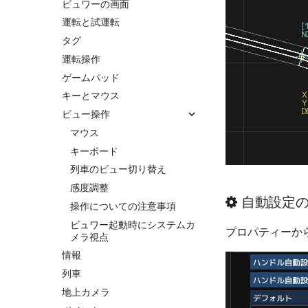
ビュワーの画面
運転と試運転
タグ
運転操作
ゲームパッド
キーとマウス
ビュー操作
マウス
キーボード
列車のビュー切り替え
感度調整
自動設定
操作についての注意事項
ビュワー起動時にシステムカ
プロパティーか
メラ視点
情報
列車
地上カメラ