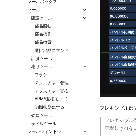
ツールボックス
ツール
建設ツール
部品回転
部品操作
部品検索
選択部品コマンド
計測ツール
地形ツール
ブラシ
テクスチャー管理
テクスチャー置換
VRM5互換モード
初期状態にする
フレキシブル部
架線ツール
フレキシブル
ラベルツール
表現しきれな
ツールウィンドウ