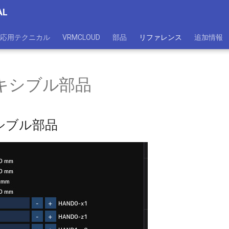
AL
応用テクニカル
VRMCLOUD
部品
リファレンス
追加情報
キシブル部品
シブル部品