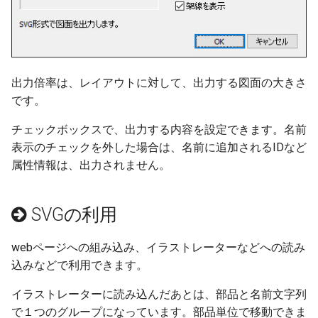
ver 6.1.0.503
ver 6.1.0.502
出力倍率は、レイアウトに対して、出力する図面の大きさ
ver 6.1.0.501
です。
ver 6.1.0.500
チェックボックスで、出力する内容を設定できます。名前
表示のチェックを外した場合は、名前に追加されるIDなど
ver 6.0.0.430
属性情報は、出力されません。
ver 6.0.0.421
SVGの利用
ver 6.0.0.415
webページへの組み込み、イラストレーターなどへの読み
ver 6.0.0.410
込みなどで利用できます。
イラストレーターに読み込んだあとは、部品と名前文字列
ver 6.0.0.401
で１つのグループになっています。部品単位で移動できま