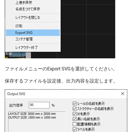
プロセス
自動センサーの新しい検
情報
ver 6.1.0.560
法
IF制御
列車
ver 6.1.0.551
遅延実行
地上カメラ
ver 6.1.0.550
プロセス終了
ポイント
ver 6.1.0.540
CALL
信号機
ver 6.1.0.536
ファイルメニューのExport SVGを選択してください。
保存するファイルを設定後、出力内容を設定します。
ロック
ターンテーブル
ver 6.1.0.535
クルーズ制御
ランドマーク
ver 6.1.0.512
作例
ミニマップ
ver 6.1.0.510
ver 6.1.0.504