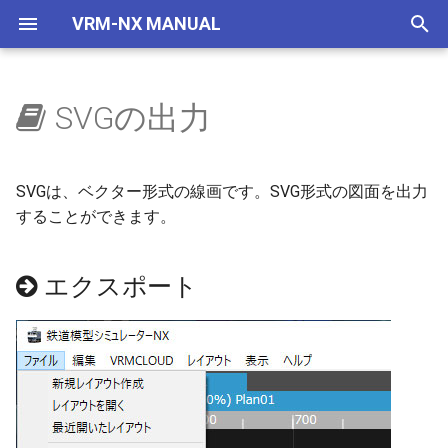
VRM-NX MANUAL
検
索
SVGの出力
はじめに
エクスポート
選択部品コマンド
自作車両管理
車両
レイアウター
VRMONLINE-NX
レイアウトをつくろう
概要
地下空間
概要
使い方
自動センサーで夜に
国鉄一般型気動車キハ40
NXSレール規格
レール
画面構成
ビュワーの画面
リリースノートリスト
を
初
セットアップ(VRMNX)
SVGの利用
地下空間レンダリング
IMAGIC規格部品
ビュワー
旧作からの変更事項
文字の大きさ
地下駅
乱数初期化
V2有効化
自動センサーで曇らせる
国鉄一般型気動車キハ47
NXSトンネル
ストラクチャー
レイアウト
運転と試運転
ver 6.1.0.574
SVGは、ベクター形式の線画です。SVG形式の図面を出力
期
することができます。
セットアップ(VRMONLINE-
エミッターV2
NX TOMIX規格部品
制限事項
生存期間
実行ログ
国鉄一般型気動車キハ48
NXS架線柱
アクセサリ
メニュー
タグ
ver 6.1.0.573
化
NX)
エクスポート
自動センサーV2
リリースノート
プリセット
検出
HD 国鉄583系寝台特急形
NXS道路
レールセット
ツールボックス
運転操作
ver 6.1.0.572
チュートリアル
車
天空
透明度アニメ
フィルター
NXS踏切
ツール
ゲームパッド
ver 6.1.0.570
HD 253系特急形電車
ドアの開閉
カラーアニメ
コマンドとパラメータ
7mmレール規格
ツールウィンドウ
キーとマウス
ver 6.1.0.565
HD EF81 95 交直流電気機
車
拡大縮小アニメ
ステータス
NX道路標識
ダイアログ
ビュー操作
ver 6.1.0.561