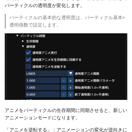
パーティクルの透明度が変化します。
アイマジック規格線路
プロセス
待避線の列車操作
自動センサーの新しい検
情報
ver 6.1.0.560
法
パーティクルの基本的な透明度は、パーティクル基本>
部品の選択
IF制御
列車
ver 6.1.0.551
透明係数で設定します。
部品の移動
遅延実行
地上カメラ
ver 6.1.0.550
部品の回転
プロセス終了
ポイント
ver 6.1.0.540
部品の設置高度
CALL
信号機
ver 6.1.0.536
表示カラー設定
ロック
ターンテーブル
ver 6.1.0.535
複製
クルーズ制御
ランドマーク
ver 6.1.0.512
整列
作例
ミニマップ
ver 6.1.0.510
アニメをパーティクルの生存期間に同期させると、新しい
アニメーションモードになります。
クローンツール
ver 6.1.0.504
「アニメを逆転する」：アニメーションの変化が逆向きに