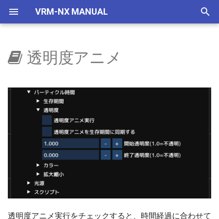
VRM-NX MANUAL
検
索
透明度アニメ
はじめに
ウィンドウ
概要
地下空間
使い方
自動センサーで夜に
自作車両管理
車両
レイアウター
VRMONLINE-NX
レイアウトをつくろう
ポイントの切替
国鉄一般型気動車キハ40
NXSレール規格
レール
画面構成
ビュワーの画面
リリースノートリスト
を
初
セットアップ(VRMNX)
レイアウト
地下駅
V2有効化
自動センサーで曇らせる
IMAGIC規格部品
ビュワー
旧作からの変更事項
文字の大きさ
所定の位置に停止する
国鉄一般型気動車キハ47
NXSトンネル
ストラクチャー
レイアウト
運転と試運転
ver 6.1.0.574
期
セットアップ(VRMONLINE-
配置から運転まで
実行ログ
NX TOMIX規格部品
制限事項
留置線に止める
国鉄一般型気動車キハ48
NXS架線柱
アクセサリ
メニュー
タグ
ver 6.1.0.573
化
NX)
部品を増やす
検出
リリースノート
終端で反転して出発
HD 国鉄583系寝台特急形
NXS道路
レールセット
ツールボックス
運転操作
ver 6.1.0.572
チュートリアル
車
鉄道模型
フィルター
踏切の自動制御
NXS踏切
ツール
ゲームパッド
ver 6.1.0.570
HD 253系特急形電車
部品の種類
コマンドとパラメータ
信号機を通過で切り替え
7mmレール規格
ツールウィンドウ
キーとマウス
ver 6.1.0.565
HD EF81 95 交直流電気機
車
トミックス規格線路
ステータス
列車の種別で個別に反応
NX道路標識
ダイアログ
ビュー操作
ver 6.1.0.561
透明度アニメ実行をチェックすると、時間経過に合わせて