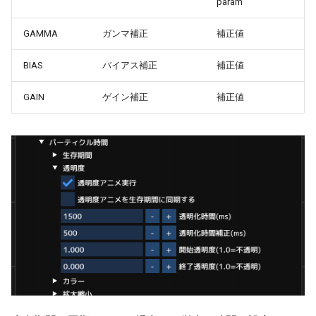
param
ターンテーブル
ver 6.0.0.394
GAMMA
ガンマ補正
補正値
フレキシブル部品
ver 6.0.0.390
BIAS
バイアス補正
補正値
プラットホーム
ver 6.0.0.383
GAIN
ゲイン補正
補正値
橋上駅舎
ver 6.0.0.382
高架駅
ver 6.0.0.373
信号機
ver 6.0.0.372
踏切の方向表示機
ver 6.0.0.357
架線
ver 6.0.0.356
NX架線柱
ver 6.0.0.340