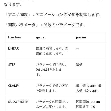
なります。
高架の作り方
ver 6.1.0.503
「アニメ関数」：アニメーションの変化を制御します。
高架区間R1
ver 6.1.0.502
「関数パラメータ」：関数のパラメータです。
高架区間R2
ver 6.1.0.501
function
guide
param
編成の作り方
ver 6.1.0.500
LINEAR
線形で補間します。直
---
線的に変化します。
編成の設定
ver 6.0.0.430
STEP
パラメータで区切り、
閾値
階層高架
ver 6.0.0.421
0または1を返しま
す。
編成の設置高度
ver 6.0.0.415
CLAMP
パラメータで値の区間
最小値=param, 最
ポイントレール
ver 6.0.0.410
を制限します。
大値=1.0-param
SMOOTHSTEP
パラメータの区間でス
区間開始=param,
バリアブルレール
ver 6.0.0.401
ムーズに変化します。
区間終了=1.0-