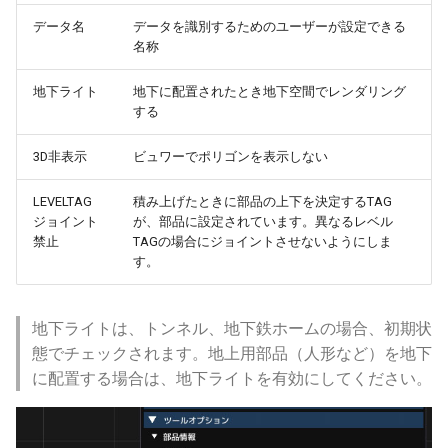
高架の作り方
ver 6.1.0.503
データ名
データを識別するためのユーザーが設定できる
名称
高架区間R1
ver 6.1.0.502
地下ライト
地下に配置されたとき地下空間でレンダリング
する
高架区間R2
ver 6.1.0.501
3D非表示
ビュワーでポリゴンを表示しない
編成の作り方
ver 6.1.0.500
LEVELTAG
積み上げたときに部品の上下を決定するTAG
編成の設定
ver 6.0.0.430
ジョイント
が、部品に設定されています。異なるレベル
禁止
TAGの場合にジョイントさせないようにしま
す。
階層高架
ver 6.0.0.421
編成の設置高度
ver 6.0.0.415
地下ライトは、トンネル、地下鉄ホームの場合、初期状
態でチェックされます。地上用部品（人形など）を地下
ポイントレール
ver 6.0.0.410
に配置する場合は、地下ライトを有効にしてください。
バリアブルレール
ver 6.0.0.401