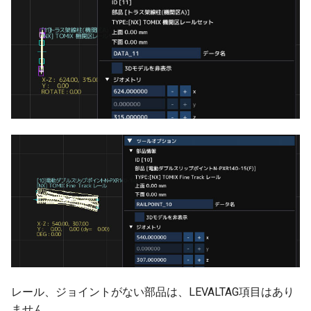
ターンテーブル
ver 6.0.0.394
フレキシブル部品
ver 6.0.0.390
プラットホーム
ver 6.0.0.383
橋上駅舎
ver 6.0.0.382
高架駅
ver 6.0.0.373
信号機
ver 6.0.0.372
踏切の方向表示機
ver 6.0.0.357
架線
ver 6.0.0.356
NX架線柱
ver 6.0.0.340
レール、ジョイントがない部品は、LEVALTAG項目はあり
ません。