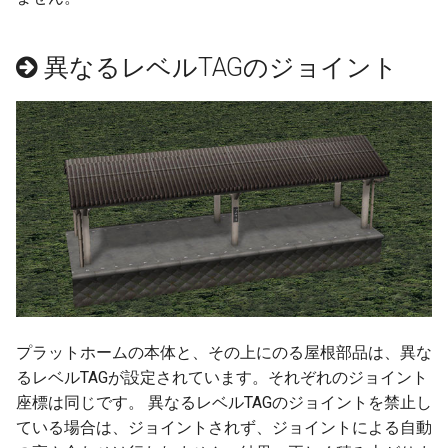
NXトンネル
ver 6.0.0.333
試運転と運転
ver 6.0.0.332
異なるレベルTAGのジョイント
ビュワー操作
ver 6.0.0.330
地上カメラで列車を追跡
ver 6.0.0.305
モーションパスの基本
ver 6.0.0.301
モーションパスと地上カメラ
ver 6.0.0.300
モーションパスと自動車
ver 6.0.0.290
プラットホームの本体と、その上にのる屋根部品は、異な
マルチモニター
ver 6.0.0.280
るレベルTAGが設定されています。それぞれのジョイント
部品のリプレース
ver 6.0.0.276
座標は同じです。 異なるレベルTAGのジョイントを禁止し
ている場合は、ジョイントされず、ジョイントによる自動