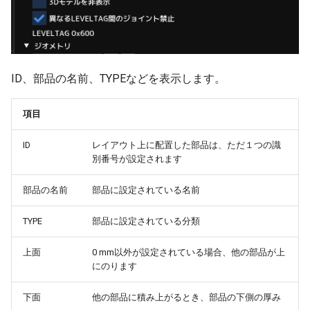
アイマジック規格線路
天候
フレキシブル部品
極性試験
情報
プロセス
自動センサーの新しい検
ver 6.1.0.560
法
部品の選択
特殊効果
音源
Language
列車
IF制御
ver 6.1.0.551
ID、部品の名前、TYPEなどを表示します。
部品の移動
サウンド
地上カメラ
地上カメラ
遅延実行
ver 6.1.0.550
項目
部品の回転
自動センサー
ポイント
プロセス終了
ver 6.1.0.540
ID
レイアウト上に配置した部品は、ただ１つの識
部品の設置高度
エミッター
信号機
CALL
ver 6.1.0.536
別番号が設定されます
表示カラー設定
モーションパス
ターンテーブル
ロック
ver 6.1.0.535
部品の名前
部品に設定されている名前
TYPE
部品に設定されている分類
複製
DCフィーダー
ランドマーク
クルーズ制御
ver 6.1.0.512
上面
0 mm以外が設定されている場合、他の部品が上
整列
ミニマップ
作例
ver 6.1.0.510
にのります
クローンツール
ver 6.1.0.504
下面
他の部品に積み上がるとき、部品の下側の厚み