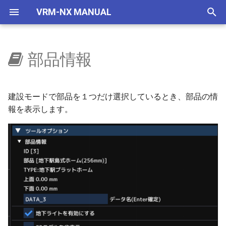
VRM-NX MANUAL
検
索
部品情報
はじめに
ウィンドウ
選択部品コマンド
自作車両管理
車両
ファイル
建設ツール
レイアウター
設定
異なるレベルTAGのジョイン
編成
編成エディター
ビュワーの画面
VRMONLINE-NX
レイアウトをつくろう
概要
地下空間
概要
使い方
自動センサーで夜に
国鉄一般型気動車キハ40
NXSレール規格
レール
部品回転
ブラシ
マウス
リリースノートリスト
を
ト
初
セットアップ(VRMNX)
レイアウト
地下空間レンダリング
IMAGIC規格部品
編集
計測ツール
ビュワー
接続自動調整
ポイント
コンテナ管理
運転と試運転
旧作からの変更事項
文字の大きさ
地下駅
乱数初期化
V2有効化
自動センサーで曇らせる
国鉄一般型気動車キハ47
NXSトンネル
ストラクチャー
部品操作
テクスチャー管理
キーボード
ver 6.1.0.574
建設モードで部品を１つだけ選択しているとき、部品の情
期
報を表示します。
セットアップ(VRMONLINE-
配置から運転まで
エミッターV2
NX TOMIX規格部品
VRMCLOUD
地形ツール
部品名表示
リソース
バリアブルレール
印刷
タグ
制限事項
生存期間
実行ログ
国鉄一般型気動車キハ48
NXS架線柱
アクセサリ
部品検索
テクスチャー置換
列車のビュー切り替え
ver 6.1.0.573
化
NX)
部品を増やす
自動センサーV2
レイアウト
架線ツール
スクリプト
ターンテーブル
数値移動
運転操作
リリースノート
プリセット
検出
HD 国鉄583系寝台特急形
NXS道路
レールセット
選択部品コマンド
VRM5互換モード
感度調整
ver 6.1.0.572
チュートリアル
車
鉄道模型
天空
表示
ラベルツール
ATSLOG
信号機
クローン
ゲームパッド
透明度アニメ
フィルター
NXS踏切
初期状態にする
操作についての注意事項
ver 6.1.0.570
HD 253系特急形電車
部品の種類
ドアの開閉
ヘルプ
背景テクスチャー
踏切/ドア
レイヤー変更
キーとマウス
カラーアニメ
コマンドとパラメータ
7mmレール規格
ビュワー起動時にシステ
ver 6.1.0.565
HD EF81 95 交直流電気機
メラ視点
車
トミックス規格線路
雲テクスチャー
橋脚
スクリプトエディター
ビュー操作
拡大縮小アニメ
ステータス
NX道路標識
ver 6.1.0.561