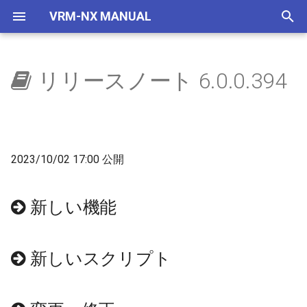
VRM-NX MANUAL
検
索
リリースノート 6.0.0.394
はじめに
ウィンドウ
選択部品コマンド
自作車両管理
車両
レイアウター
新しい機能
レイアウトをつくろう
概要
地下空間
概要
使い方
自動センサーで夜に
国鉄一般型気動車キハ40
NXSレール規格
レール
画面構成
ビュワーの画面
を
初
セットアップ(VRMNX)
レイアウト
地下空間レンダリング
IMAGIC規格部品
ビュワー
新しいスクリプト
文字の大きさ
地下駅
乱数初期化
V2有効化
自動センサーで曇らせる
国鉄一般型気動車キハ47
NXSトンネル
ストラクチャー
レイアウト
運転と試運転
期
2023/10/02 17:00 公開
セットアップ(VRMONLINE-
配置から運転まで
エミッターV2
NX TOMIX規格部品
変更、修正
生存期間
実行ログ
国鉄一般型気動車キハ48
NXS架線柱
アクセサリ
メニュー
タグ
化
NX)
部品を増やす
自動センサーV2
実装予定項目
プリセット
検出
HD 国鉄583系寝台特急形
NXS道路
レールセット
ツールボックス
運転操作
新しい機能
チュートリアル
車
鉄道模型
天空
次回以降修正
透明度アニメ
フィルター
NXS踏切
ツール
ゲームパッド
HD 253系特急形電車
新しいスクリプト
部品の種類
ドアの開閉
カラーアニメ
コマンドとパラメータ
7mmレール規格
ツールウィンドウ
キーとマウス
HD EF81 95 交直流電気機
車
トミックス規格線路
拡大縮小アニメ
ステータス
NX道路標識
ダイアログ
ビュー操作