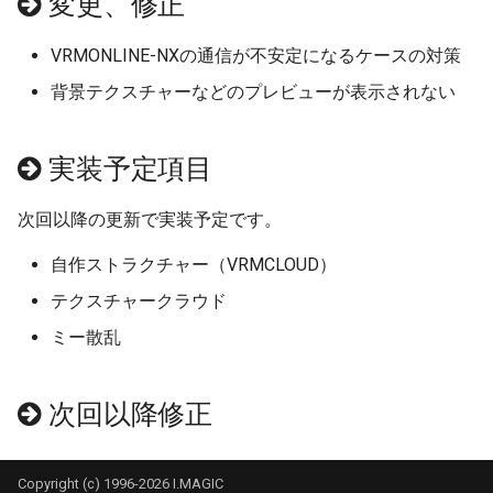
変更、修正
アイマジック規格線路
プロセス
自動センサーの新しい検
情報
VRMONLINE-NXの通信が不安定になるケースの対策
法
部品の選択
IF制御
列車
背景テクスチャーなどのプレビューが表示されない
部品の移動
遅延実行
地上カメラ
実装予定項目
部品の回転
プロセス終了
ポイント
次回以降の更新で実装予定です。
部品の設置高度
CALL
信号機
自作ストラクチャー（VRMCLOUD）
テクスチャークラウド
表示カラー設定
ロック
ターンテーブル
ミー散乱
複製
クルーズ制御
ランドマーク
次回以降修正
整列
作例
ミニマップ
クローンツール
Copyright (c) 1996-2026 I.MAGIC