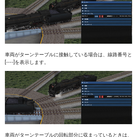
高架の作り方
ver 6.1.0.503
高架区間R1
ver 6.1.0.502
高架区間R2
ver 6.1.0.501
編成の作り方
ver 6.1.0.500
車両がターンテーブルに接触している場合は、線路番号と
[----]を表示します。
編成の設定
ver 6.0.0.430
階層高架
ver 6.0.0.421
編成の設置高度
ver 6.0.0.415
ポイントレール
ver 6.0.0.410
バリアブルレール
ver 6.0.0.401
車両がターンテーブルの回転部分に収まっているときは、