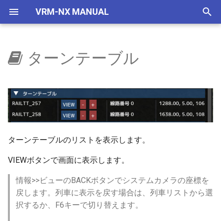
VRM-NX MANUAL
検
索
ターンテーブル
はじめに
ウィンドウ
選択部品コマンド
自作車両管理
車両
画面構成
マウス
VRMONLINE-NX
レイアウトをつくろう
概要
地下空間
概要
使い方
自動センサーで夜に
国鉄一般型気動車キハ40
NXSレール規格
レール
ファイル
建設ツール
インフォメーション
編成エディター
リリースノートリスト
を
初
セットアップ(VRMNX)
レイアウト
地下空間レンダリング
IMAGIC規格部品
レイアウト
キーボード
旧作からの変更事項
文字の大きさ
地下駅
乱数初期化
V2有効化
自動センサーで曇らせる
国鉄一般型気動車キハ47
NXSトンネル
ストラクチャー
編集
計測ツール
パレット
コンテナ管理
ver 6.1.0.574
期
セットアップ(VRMONLINE-
配置から運転まで
エミッターV2
NX TOMIX規格部品
メニュー
列車のビュー切り替え
制限事項
生存期間
実行ログ
国鉄一般型気動車キハ48
NXS架線柱
アクセサリ
VRMCLOUD
地形ツール
ビュー
印刷
ver 6.1.0.573
化
NX)
部品を増やす
自動センサーV2
ツールボックス
感度調整
リリースノート
プリセット
検出
HD 国鉄583系寝台特急形
NXS道路
レールセット
レイアウト
架線ツール
レイアウト
数値移動
ver 6.1.0.572
ターンテーブルのリストを表示します。
チュートリアル
車
VIEWボタンで画面に表示します。
鉄道模型
天空
ツール
操作についての注意事項
透明度アニメ
フィルター
NXS踏切
表示
ラベルツール
部品情報
クローン
ver 6.1.0.570
HD 253系特急形電車
情報>>ビューのBACKボタンでシステムカメラの座標を
部品の種類
ドアの開閉
ツールウィンドウ
ビュワー起動時にシステムカ
カラーアニメ
コマンドとパラメータ
7mmレール規格
ヘルプ
ジオメトリ
レイヤー変更
ver 6.1.0.565
戻します。列車に表示を戻す場合は、列車リストから選
メラ視点
HD EF81 95 交直流電気機
択するか、F6キーで切り替えます。
車
トミックス規格線路
ダイアログ
拡大縮小アニメ
ステータス
NX道路標識
プロパティー(部品)
スクリプトエディター
ver 6.1.0.561