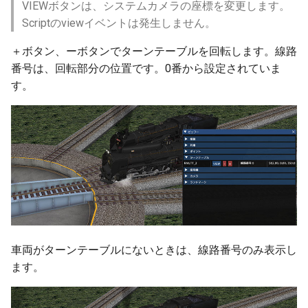
VIEWボタンは、システムカメラの座標を変更します。
アイマジック規格線路
プロセス
自動センサーの新しい検
極性試験
ver 6.1.0.560
Scriptのviewイベントは発生しません。
法
＋ボタン、ーボタンでターンテーブルを回転します。線路
部品の選択
IF制御
Language
ver 6.1.0.551
番号は、回転部分の位置です。0番から設定されていま
す。
部品の移動
遅延実行
ver 6.1.0.550
部品の回転
プロセス終了
ver 6.1.0.540
部品の設置高度
CALL
ver 6.1.0.536
表示カラー設定
ロック
ver 6.1.0.535
複製
クルーズ制御
ver 6.1.0.512
車両がターンテーブルにないときは、線路番号のみ表示し
整列
作例
ver 6.1.0.510
ます。
クローンツール
ver 6.1.0.504