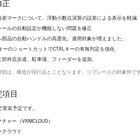
修正
段差マークについて、浮動小数点演算の誤差による表示を軽減
レールの自動設定が機能しない問題を修正
ル部品の自動ハンドルの高度化。適用対象が増えました。
"-"キーのショートカットでCTRLキーの有無判定を強化
に郊外店歩道、駐車場、フィーダーを追加。
動踏切は、構造が現行品とことなります。リプレースの対象外で
定項目
で実装予定です。
チャー（VRMCLOUD）
ークラウド