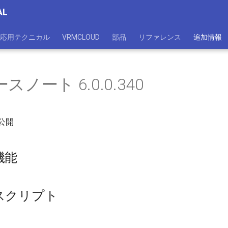
AL
応用テクニカル
VRMCLOUD
部品
リファレンス
追加情報
スノート 6.0.0.340
0 公開
機能
スクリプト