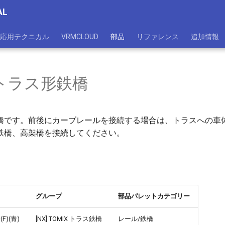
AL
応用テクニカル
VRMCLOUD
部品
リファレンス
追加情報
トラス形鉄橋
橋です。前後にカーブレールを接続する場合は、トラスへの車
鉄橋、高架橋を接続してください。
グループ
部品パレットカテゴリー
)(青)
[NX] TOMIX トラス鉄橋
レール/鉄橋