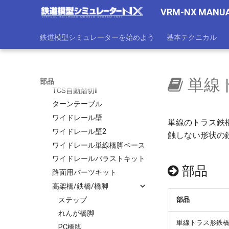
合成枕木ポイント
VRM-NX MANU
安全側線
信号機
鉄道模型シミュレーターを始めよう
基本テクニカル
TCS信号機
TCS信号機WP
腕木式信号機
単線
部品
TCS自動踏切II
ターンテーブル
ワイドレール壁
単線のトラス鉄
ワイドレール壁2
触しない形状の
ワイドレール単線橋脚ベース
ワイドレールバラストキット
部品
路面用パーツキット
高架橋/鉄橋/橋脚
ステップ
部品
れんが橋脚
単線トラス形鉄橋(F
PC橋脚