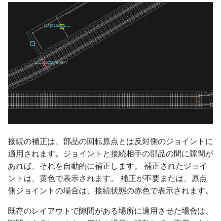
プロセス
自動センサーの新しい検
情報
ver 6.1.0.560
法
IF制御
列車
ver 6.1.0.551
遅延実行
地上カメラ
ver 6.1.0.550
プロセス終了
ポイント
ver 6.1.0.540
CALL
信号機
ver 6.1.0.536
ロック
ターンテーブル
ver 6.1.0.535
接続の補正は、部品の回転原点とは反対側のジョイントに
適用されます。ジョイントと接続相手の部品の間に隙間が
クルーズ制御
ランドマーク
ver 6.1.0.512
あれば、それを自動的に補正します。 補正されたジョイ
ントは、黄色で表示されます。 補正が不要または、原点
作例
ミニマップ
ver 6.1.0.510
側ジョイントの場合は、接続状態の赤色で表示されます。
ver 6.1.0.504
既存のレイアウトで隙間がある場所に適用させた場合は、