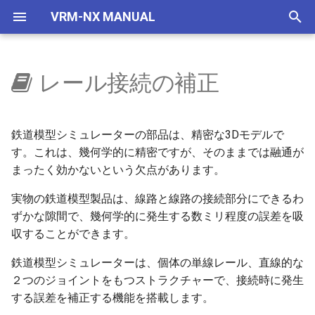
VRM-NX MANUAL
検
索
レール接続の補正
はじめに
選択部品コマンド
自作車両管理
車両
レイアウター
VRMONLINE-NX
レイアウトをつくろう
概要
地下空間
概要
使い方
自動センサーで夜に
国鉄一般型気動車キハ40
NXSレール規格
レール
画面構成
ビュワーの画面
リリースノートリスト
を
初
セットアップ(VRMNX)
地下空間レンダリング
IMAGIC規格部品
ビュワー
旧作からの変更事項
文字の大きさ
地下駅
乱数初期化
V2有効化
自動センサーで曇らせる
国鉄一般型気動車キハ47
NXSトンネル
ストラクチャー
レイアウト
運転と試運転
ver 6.1.0.574
鉄道模型シミュレーターの部品は、精密な3Dモデルで
期
す。これは、幾何学的に精密ですが、そのままでは融通が
セットアップ(VRMONLINE-
エミッターV2
NX TOMIX規格部品
制限事項
生存期間
実行ログ
国鉄一般型気動車キハ48
NXS架線柱
アクセサリ
メニュー
タグ
ver 6.1.0.573
まったく効かないという欠点があります。
化
NX)
自動センサーV2
リリースノート
実物の鉄道模型製品は、線路と線路の接続部分にできるわ
プリセット
検出
HD 国鉄583系寝台特急形
NXS道路
レールセット
ツールボックス
運転操作
ver 6.1.0.572
チュートリアル
車
ずかな隙間で、幾何学的に発生する数ミリ程度の誤差を吸
天空
透明度アニメ
フィルター
NXS踏切
ツール
ゲームパッド
ver 6.1.0.570
収することができます。
HD 253系特急形電車
鉄道模型シミュレーターは、個体の単線レール、直線的な
ドアの開閉
カラーアニメ
コマンドとパラメータ
7mmレール規格
ツールウィンドウ
キーとマウス
ver 6.1.0.565
２つのジョイントをもつストラクチャーで、接続時に発生
HD EF81 95 交直流電気機
する誤差を補正する機能を搭載します。
車
拡大縮小アニメ
ステータス
NX道路標識
ダイアログ
ビュー操作
ver 6.1.0.561