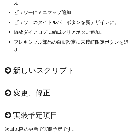
え
アイマジック規格線路
プロセス
自動センサーの新しい検
情報
ビュワーにミニマップ追加
法
ビュワーのタイトルバーボタンを新デザインに。
部品の選択
IF制御
列車
編成ダイアログに編成クリアボタン追加。
部品の移動
遅延実行
地上カメラ
フレキシブル部品の自動設定に未接続限定ボタンを追
加
部品の回転
プロセス終了
ポイント
部品の設置高度
CALL
信号機
新しいスクリプト
表示カラー設定
ロック
ターンテーブル
変更、修正
複製
クルーズ制御
ランドマーク
整列
作例
ミニマップ
実装予定項目
クローンツール
次回以降の更新で実装予定です。