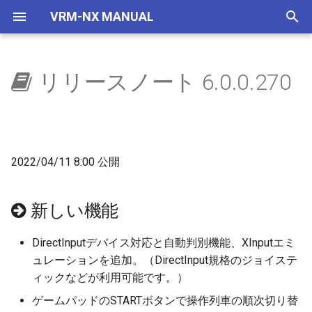
VRM-NX MANUAL
検
索
リリースノート 6.0.0.270
はじめに
ウィンドウ
選択部品コマンド
自作車両管理
車両
レイアウター
新しい機能
レイアウトをつくろう
概要
地下空間
概要
使い方
自動センサーで夜に
国鉄一般型気動車キハ40
NXSレール規格
レール
画面構成
ビュワーの画面
を
初
セットアップ(VRMNX)
レイアウト
地下空間レンダリング
IMAGIC規格部品
ビュワー
新しいスクリプト
文字の大きさ
地下駅
乱数初期化
V2有効化
自動センサーで曇らせる
国鉄一般型気動車キハ47
NXSトンネル
ストラクチャー
レイアウト
運転と試運転
期
2022/04/11 8:00 公開
セットアップ(VRMONLINE-
配置から運転まで
エミッターV2
NX TOMIX規格部品
変更、修正
生存期間
実行ログ
国鉄一般型気動車キハ48
NXS架線柱
アクセサリ
メニュー
タグ
化
NX)
部品を増やす
自動センサーV2
実装予定項目
プリセット
検出
HD 国鉄583系寝台特急形
NXS道路
レールセット
ツールボックス
運転操作
新しい機能
チュートリアル
車
鉄道模型
天空
次回以降修正
透明度アニメ
フィルター
NXS踏切
ツール
ゲームパッド
DirectInputデバイス対応と自動判別機能、XInputエミ
HD 253系特急形電車
ュレーションを追加。（DirectInput規格のジョイステ
部品の種類
ドアの開閉
カラーアニメ
コマンドとパラメータ
7mmレール規格
ツールウィンドウ
キーとマウス
ィックなどが利用可能です。）
HD EF81 95 交直流電気機
車
トミックス規格線路
拡大縮小アニメ
ステータス
NX道路標識
ダイアログ
ビュー操作
ゲームパッドのSTARTボタンで操作列車の順次切り替