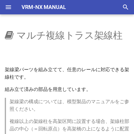
VRM-NX MANUAL
検
索
マルチ複線トラス架線柱
はじめに
ウィンドウ
選択部品コマンド
自作車両管理
国鉄一般型気動車キハ40
NXSレール規格
PCレール
木枕木レール
ワイドPCストレートレール
ポイント
TCS信号機
ステップ
部品
木造駅舎
ボード
車両基地レールセット
レイアウター
VRMONLINE-NX
レイアウトをつくろう
概要
地下空間
概要
使い方
自動センサーで夜に
概要
概要
概要
道路
単線踏切
7mmレール
画面構成
ビュワーの画面
リリースノートリスト
を
初
セットアップ(VRMNX)
レイアウト
地下空間レンダリング
国鉄一般型気動車キハ47
NXSトンネル
高架橋付PCレール
バリアブルレール
ワイドPCカーブレール
カーブポイント
TCS信号機WP
れんが橋脚
木造跨線橋
線路際アクセサリー
機関区レールセット
ビュワー
旧作からの変更事項
文字の大きさ
地下駅
乱数初期化
V2有効化
自動センサーで曇らせる
ワイドレールバラストPC
基本的な構築方法
構築方法
踏切道路
複線踏切
7mmレール-2
レイアウト
運転と試運転
ver 6.1.0.574
木
期
架線梁パーツを組み立てて、任意のレールに対応できる架
セットアップ(VRMONLINE-
配置から運転まで
エミッターV2
国鉄一般型気動車キハ48
NXS架線柱
エンドPCレール
解放ランプレール
ワイドPCバリアブルレール
ダブルスリップポイント
腕木式信号機
PC橋脚
島式ホームセット
柵
高架複線階層駅
制限事項
生存期間
実行ログ
山岳＆シールドトンネル
カテナリー
歩道
複々線踏切
7mmレール-ガーダー鉄橋
メニュー
タグ
ver 6.1.0.573
化
NX)
線柱です。
ワイドレールバラスト木
部品を増やす
自動センサーV2
HD 国鉄583系寝台特急形電
NXS道路
リレーラーPCレール
両ギャップレール
ワイドPCエンドレール
Yポイント
ニュー高架ビーム
橋上駅舎(近代型)
看板
リリースノート
プリセット
検出
開削トンネル
複線
歩道橋
両開き踏切と付属品
7mmレール-トラス鉄橋
ツールボックス
運転操作
ver 6.1.0.572
組み立て済みの部品を用意しています。
チュートリアル
車
スラブ軌道
鉄道模型
天空
NXS踏切
バリアブルPCレール
エンドレールE
TCSワイドセンサー
クロッシングレール
駅高架区間基本
ニュー橋上駅舎
自転車
透明度アニメ
フィルター
法面
直線用架線柱
7mmレール-RCアーチ鉄橋
ツール
ゲームパッド
ver 6.1.0.570
架線梁の構成については、模型製品のマニュアルをご参
HD 253系特急形電車
コンクリート路盤合成枕
照ください。
部品の種類
ドアの開閉
7mmレール規格
ジョイントPCレール
ジョイントレール
3方ポイント
単線トラス鉄橋
高架駅
カラーアニメ
コマンドとパラメータ
ゲート
追加架線柱
7mmレール-ターンテーブ
ツールウィンドウ
キーとマウス
ver 6.1.0.565
HD EF81 95 交直流電気機関
ストレート
複線以上の架線柱を高架区間に設置する場合、架線柱部
車
トミックス規格線路
NX道路標識
マルチ車輪クリーニングPC
リレーラーレール
ダブルクロスオーバーポイン
スルーガーダー鉄橋
高架駅new
拡大縮小アニメ
ステータス
駅(開削トンネル)
プラットホーム
7mmレール-シーサスクロ
ダイアログ
ビュー操作
ver 6.1.0.561
品の中心（＝回転原点）を高架橋の上になるように配置