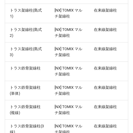
NXトンネル
ver 6.0.0.333
わらぶき農家
トラス架線柱(島式
[NX] TOMIX マル
在来線架線柱
1)
チ架線柱
試運転と運転
ver 6.0.0.332
近郊住宅
トラス架線柱(島式
[NX] TOMIX マル
在来線架線柱
ビュワー操作
ver 6.0.0.330
2)
チ架線柱
中型ビル
地上カメラで列車を追跡
ver 6.0.0.305
トラス架線柱(島式
[NX] TOMIX マル
在来線架線柱
総合ビル
3)
チ架線柱
モーションパスの基本
ver 6.0.0.301
商店セット
トラス鉄骨架線柱
[NX] TOMIX マル
在来線架線柱
チ架線柱
モーションパスと地上カメラ
ver 6.0.0.300
アパート
トラス鉄骨架線柱
[NX] TOMIX マル
在来線架線柱
モーションパスと自動車
ver 6.0.0.290
(単体)
チ架線柱
角店セット
マルチモニター
ver 6.0.0.280
トラス鉄骨架線柱
[NX] TOMIX マル
在来線架線柱
ペンション
(複線)
チ架線柱
部品のリプレース
ver 6.0.0.276
郊外型レストラン
トラス鉄骨架線柱(3
[NX] TOMIX マル
在来線架線柱
線)
チ架線柱