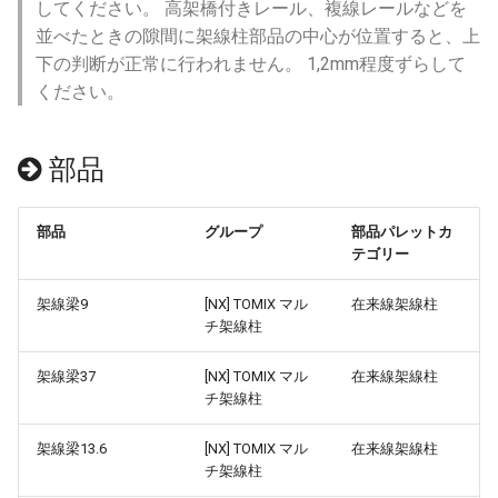
レール
ト
カーブ
シング
してください。 高架橋付きレール、複線レールなどを
アイマジック規格線路
自動センサーの新しい検出方
TCSセンサーレール
デッキガーダー鉄橋
対向式ホーム
プロセス
駅(シールドトンネル)
テンションバランサー
情報
ver 6.1.0.560
並べたときの隙間に架線柱部品の中心が位置すると、上
法
TCSセンサーPCレール
合成枕木ポイント
ポイント
7mmレール-踏切線路
下の判断が正常に行われません。 1,2mm程度ずらして
部品の選択
ポニートラス鉄橋
島式ホーム(近代型)
IF制御
駅(二層式プラットホーム)
列車
ver 6.1.0.551
ください。
C541-7.5
安全側線
Yポイント
部品の移動
複線トラス鉄橋
島式ホーム(近代型)大型
遅延実行
渡り線
地上カメラ
ver 6.1.0.550
部品
カーブポイント
部品の回転
上路式単線トラス鉄橋
島式ホーム(近代型)端ホーム
プロセス終了
路線分岐
ポイント
ver 6.1.0.540
ポイント(正規カーブ)
部品
グループ
部品パレットカ
部品の設置高度
複線曲弦大トラス鉄橋
対向式ホーム(近代型)
CALL
留置線
信号機
ver 6.1.0.536
テゴリー
ダブルクロッシングポイ
表示カラー設定
複線コンクリート橋
プラットホーム付属品(近代
架線梁9
[NX] TOMIX マル
ロック
ターンテーブル
ver 6.1.0.535
在来線架線柱
チ架線柱
型)
ダブルスリップポイント(
ロッシング)
複製
複線ガーダー橋
クルーズ制御
ランドマーク
ver 6.1.0.512
架線梁37
[NX] TOMIX マル
在来線架線柱
島式ホーム(ローカル型)
チ架線柱
カント付きカーブ
整列
トラフガーダー橋
作例
ミニマップ
ver 6.1.0.510
ミニホーム
架線梁13.6
[NX] TOMIX マル
在来線架線柱
エンド
クローンツール
コンクリートアーチ橋
ver 6.1.0.504
チ架線柱
島式ホーム(都市型)