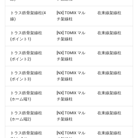
レール接続の補正
ver 6.0.0.272
コンビニエンスストア
トラス鉄骨架線柱(4
[NX] TOMIX マル
在来線架線柱
SVGの出力
ver 6.0.0.270
線)
チ架線柱
ガソリンスタンド
レイヤーに色をつける
ver 6.0.0.260
トラス鉄骨架線柱
[NX] TOMIX マル
在来線架線柱
パチンコ店郊外店
(ポイント1)
チ架線柱
画面写真
ver 6.0.0.250
商業ビル
トラス鉄骨架線柱
[NX] TOMIX マル
在来線架線柱
(ポイント2)
チ架線柱
ver 6.0.0.223
大型ビル
トラス鉄骨架線柱
[NX] TOMIX マル
在来線架線柱
ver 6.0.0.222
(ポイント3)
チ架線柱
ラウンドスクエアビル
ver 6.0.0.221
トラス鉄骨架線柱
[NX] TOMIX マル
在来線架線柱
マンション
(ホーム端1)
チ架線柱
ver 6.0.0.220
複線高架橋脚ガード下建物
トラス鉄骨架線柱
[NX] TOMIX マル
在来線架線柱
(ホーム端2)
チ架線柱
ver 6.0.0.219
ガード下児童公園/駐車場
トラス鉄骨架線柱
[NX] TOMIX マル
在来線架線柱
ver 6.0.0.212