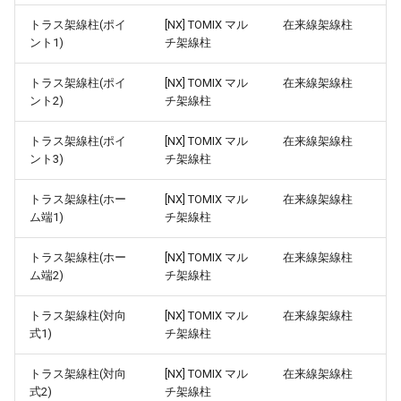
ターンテーブル
れんが橋脚(角型)基本
ver 6.0.0.394
トラス架線柱(ポイ
[NX] TOMIX マル
在来線架線柱
マルチ跨線橋基本
ント1)
チ架線柱
フレキシブル部品
ver 6.0.0.390
マルチ跨線橋応用
トラス架線柱(ポイ
[NX] TOMIX マル
在来線架線柱
プラットホーム
ント2)
チ架線柱
ver 6.0.0.383
レール側壁
トラス架線柱(ポイ
[NX] TOMIX マル
在来線架線柱
橋上駅舎
ver 6.0.0.382
ント3)
チ架線柱
マルチ高架橋
高架駅
ver 6.0.0.373
トラス架線柱(ホー
[NX] TOMIX マル
在来線架線柱
幅広ホーム(都市型)
ム端1)
チ架線柱
信号機
ver 6.0.0.372
ミニホーム＋幅広ホーム
トラス架線柱(ホー
[NX] TOMIX マル
在来線架線柱
ム端2)
チ架線柱
踏切の方向表示機
ver 6.0.0.357
島式ホーム都市型照明付き
トラス架線柱(対向
[NX] TOMIX マル
在来線架線柱
架線
ver 6.0.0.356
式1)
チ架線柱
対向式ホーム都市型照明付き
NX架線柱
ver 6.0.0.340
トラス架線柱(対向
[NX] TOMIX マル
在来線架線柱
対向式ホーム(桁式)
式2)
チ架線柱