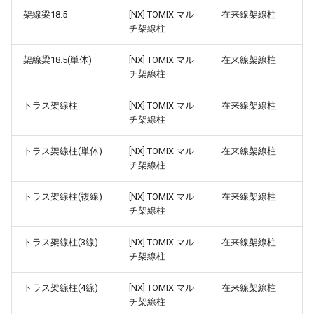
架線梁18.5
[NX] TOMIX マル
フレキシブル
在来線架線柱
高架の作り方
ワイドレール用築堤
ver 6.1.0.503
チ架線柱
対向式ホーム(都市型)
バリアブル
高架区間R1
築堤大カーブ
ver 6.1.0.502
架線梁18.5(単体)
[NX] TOMIX マル
在来線架線柱
ホーム(都市型)アップグレー
チ架線柱
ド
ポイント補助
高架区間R2
上路式ガーダー橋
ver 6.1.0.501
トラス架線柱
[NX] TOMIX マル
在来線架線柱
ホーム(都市型)付属品
キャップ
編成の作り方
複線高架橋脚
ver 6.1.0.500
チ架線柱
トラス架線柱(単体)
[NX] TOMIX マル
在来線架線柱
ホーム(都市型)番線A
補助ストレート
編成の設定
鉄橋PC橋脚
ver 6.0.0.430
チ架線柱
ホーム(都市型)番線B
高架橋
階層高架
複線PC橋脚
ver 6.0.0.421
トラス架線柱(複線)
[NX] TOMIX マル
在来線架線柱
チ架線柱
ホーム(都市型)番線C
渡り線作例
編成の設置高度
階層高架ビーム
ver 6.0.0.415
トラス架線柱(3線)
[NX] TOMIX マル
在来線架線柱
ニュー橋上駅舎(都市型対応
プラットホーム作例
ポイントレール
ニュー高架橋S70
ver 6.0.0.410
チ架線柱
部品)
トラス架線柱(4線)
[NX] TOMIX マル
在来線架線柱
留置線作例
バリアブルレール
スペーサー
ver 6.0.0.401
チ架線柱
橋上駅舎(都市型対応部品)