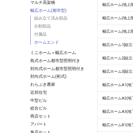
マルチ高架橋
幅広ホーム(地上階段
幅広ホーム(都市型)
幅広ホーム(地上階段
組み立て済み部品
分割部品
幅広ホーム(地上階
付属品
ホームエンド
幅広ホーム1[組立z
ミニホーム＋幅広ホーム
幅広ホーム2[組立z
島式ホーム都市型照明付き
対向式ホーム都市型照明付き
幅広ホーム3[組立
対向式ホーム(桁式)
わらぶき農家
幅広ホームA1(地下
近郊住宅
幅広ホームA2(地下
中型ビル
総合ビル
幅広ホームA3(地
商店セット
アパート
幅広ホームB1(地下
角店セット