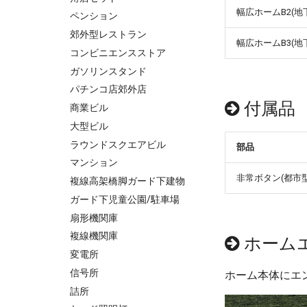
幅広ホームB2(地下
ペンション
郊外型レストラン
幅広ホームB3(地
コンビニエンスストア
ガソリンスタンド
パチンコ店郊外店
付属品
商業ビル
大型ビル
ラウンドスクエアビル
部品
マンション
非常ボタン(都市
複線高架橋脚ガード下建物
ガード下児童公園/駐車場
扇形機関庫
複線機関庫
ホーム
変電所
信号所
ホーム本体にエ
詰所