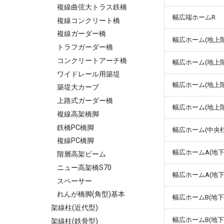
複線曲弦大トラス鉄橋
幅広端ホームR
複線コンクリート橋
複線ガーダー橋
幅広ホーム(地上階
トラフガーダー橋
コンクリートアーチ橋
幅広ホーム(地上階
ワイドレール用築堤
幅広ホーム(地上階
築堤大カーブ
上路式ガーダー橋
幅広ホーム(地上階
複線高架橋脚
鉄橋PC橋脚
幅広ホーム(中央
複線PC橋脚
幅広ホームA(地下
階層高架ビーム
ニュー高架橋S70
幅広ホームA(地下
スペーサー
れんが橋脚(角型)基本
幅広ホームB(地下
架線柱(近代型)
幅広ホームB(地下
架線柱(鉄骨型)