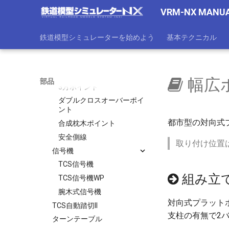
ポイント/クロッシング
VRM-NX MANU
ポイント
カーブポイント
鉄道模型シミュレーターを始めよう
基本テクニカル
ダブルスリップポイント
Yポイント
クロッシングレール
幅広
部品
3方ポイント
ダブルクロスオーバーポイ
ント
都市型の対向式
合成枕木ポイント
安全側線
取り付け位置
信号機
TCS信号機
組み立
TCS信号機WP
腕木式信号機
対向式プラット
TCS自動踏切II
支柱の有無で2
ターンテーブル