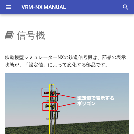
VRM-NX MANUAL
検
索
信号機
はじめに
信号機の設置
選択部品コマンド
自作車両管理
車両
レイアウター
VRMONLINE-NX
レイアウトをつくろう
概要
地下空間
概要
使い方
自動センサーで夜に
国鉄一般型気動車キハ40
NXSレール規格
レール
画面構成
ビュワーの画面
リリースノートリスト
を
初
セットアップ(VRMNX)
信号機の表示切替
地下空間レンダリング
IMAGIC規格部品
ビュワー
旧作からの変更事項
文字の大きさ
地下駅
乱数初期化
V2有効化
自動センサーで曇らせる
国鉄一般型気動車キハ47
NXSトンネル
ストラクチャー
レイアウト
運転と試運転
ver 6.1.0.574
鉄道模型シミュレーターNXの鉄道信号機は、部品の表示
期
状態が、「設定値」によって変化する部品です。
セットアップ(VRMONLINE-
特殊信号の設定
エミッターV2
NX TOMIX規格部品
制限事項
生存期間
実行ログ
国鉄一般型気動車キハ48
NXS架線柱
アクセサリ
メニュー
タグ
ver 6.1.0.573
化
NX)
特殊信号の設定(進路表示機
自動センサーV2
リリースノート
プリセット
検出
HD 国鉄583系寝台特急形
NXS道路
レールセット
ツールボックス
運転操作
ver 6.1.0.572
チュートリアル
など)
車
天空
透明度アニメ
フィルター
NXS踏切
ツール
ゲームパッド
ver 6.1.0.570
信号機以外の表示切り替え部
HD 253系特急形電車
品
ドアの開閉
カラーアニメ
コマンドとパラメータ
7mmレール規格
ツールウィンドウ
キーとマウス
ver 6.1.0.565
HD EF81 95 交直流電気機
信号機のステータス番号
車
拡大縮小アニメ
ステータス
NX道路標識
ダイアログ
ビュー操作
ver 6.1.0.561