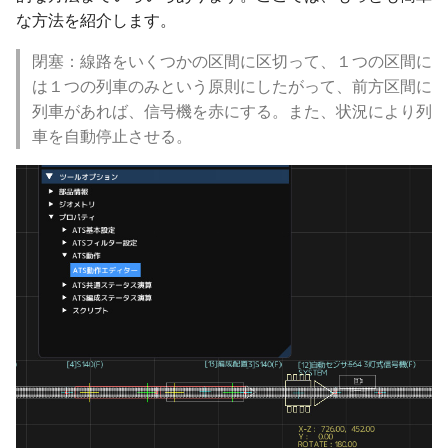
ver 6.0.0.272
な方法を紹介します。
ver 6.0.0.270
閉塞：線路をいくつかの区間に区切って、１つの区間に
は１つの列車のみという原則にしたがって、前方区間に
ver 6.0.0.260
列車があれば、信号機を赤にする。また、状況により列
車を自動停止させる。
ver 6.0.0.250
ver 6.0.0.223
ver 6.0.0.222
ver 6.0.0.221
ver 6.0.0.220
ver 6.0.0.219
ver 6.0.0.212