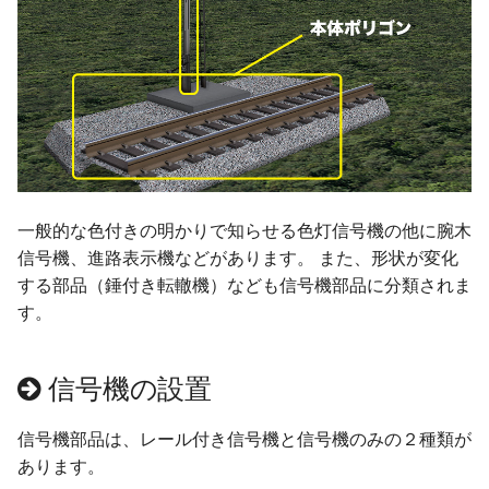
プロセス
自動センサーの新しい検
情報
ver 6.1.0.560
法
IF制御
列車
ver 6.1.0.551
遅延実行
地上カメラ
ver 6.1.0.550
プロセス終了
ポイント
ver 6.1.0.540
一般的な色付きの明かりで知らせる色灯信号機の他に腕木
CALL
信号機
ver 6.1.0.536
信号機、進路表示機などがあります。 また、形状が変化
する部品（錘付き転轍機）なども信号機部品に分類されま
ロック
ターンテーブル
ver 6.1.0.535
す。
クルーズ制御
ランドマーク
ver 6.1.0.512
信号機の設置
作例
ミニマップ
ver 6.1.0.510
信号機部品は、レール付き信号機と信号機のみの２種類が
ver 6.1.0.504
あります。