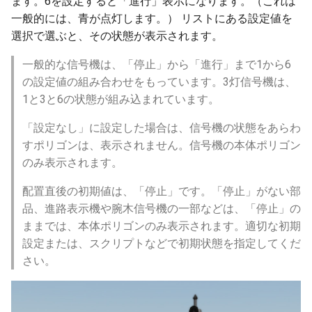
ます。6を設定すると「進行」表示になります。（これは
ver 6.0.0.394
一般的には、青が点灯します。） リストにある設定値を
選択で選ぶと、その状態が表示されます。
ver 6.0.0.390
一般的な信号機は、「停止」から「進行」まで1から6
ver 6.0.0.383
の設定値の組み合わせをもっています。3灯信号機は、
1と3と6の状態が組み込まれています。
ver 6.0.0.382
「設定なし」に設定した場合は、信号機の状態をあらわ
すポリゴンは、表示されません。信号機の本体ポリゴン
ver 6.0.0.373
のみ表示されます。
ver 6.0.0.372
配置直後の初期値は、「停止」です。「停止」がない部
品、進路表示機や腕木信号機の一部などは、「停止」の
ver 6.0.0.357
ままでは、本体ポリゴンのみ表示されます。適切な初期
設定または、スクリプトなどで初期状態を指定してくだ
ver 6.0.0.356
さい。
ver 6.0.0.340