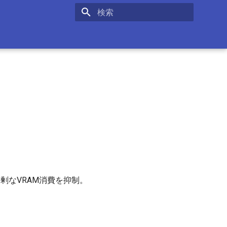
検索を初期化
剰なVRAM消費を抑制。