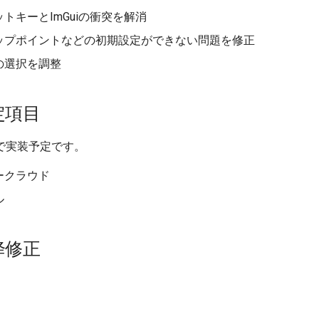
トキーとImGuiの衝突を解消
ップポイントなどの初期設定ができない問題を修正
の選択を調整
定項目
で実装予定です。
ークラウド
ル
降修正