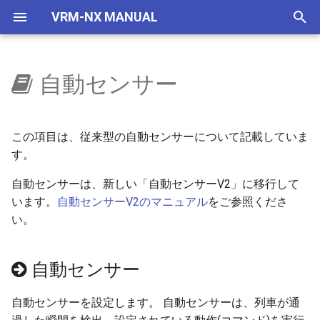
VRM-NX MANUAL
検
索
自動センサー
はじめに
ウィンドウ
選択部品コマンド
自作車両管理
車両
ファイル
建設ツール
レイアウター
設定
自動センサー
編成エディター
ビュワーの画面
VRMONLINE-NX
レイアウトをつくろう
概要
地下空間
概要
使い方
自動センサーで夜に
国鉄一般型気動車キハ40
NXSレール規格
レール
部品回転
ブラシ
マウス
リリースノートリスト
を
初
セットアップ(VRMNX)
レイアウト
地下空間レンダリング
IMAGIC規格部品
編集
計測ツール
ビュワー
接続自動調整
基本設定
コンテナ管理
運転と試運転
旧作からの変更事項
文字の大きさ
地下駅
乱数初期化
V2有効化
自動センサーで曇らせる
国鉄一般型気動車キハ47
NXSトンネル
ストラクチャー
部品操作
テクスチャー管理
キーボード
ver 6.1.0.574
この項目は、従来型の自動センサーについて記載していま
期
す。
セットアップ(VRMONLINE-
配置から運転まで
エミッターV2
NX TOMIX規格部品
VRMCLOUD
地形ツール
部品名表示
リソース
フィルター設定
印刷
タグ
制限事項
生存期間
実行ログ
国鉄一般型気動車キハ48
NXS架線柱
アクセサリ
部品検索
テクスチャー置換
列車のビュー切り替え
ver 6.1.0.573
化
NX)
自動センサーは、新しい「自動センサーV2」に移行して
部品を増やす
自動センサーV2
レイアウト
架線ツール
スクリプト
ステータス
数値移動
運転操作
リリースノート
います。
自動センサーV2のマニュアル
プリセット
検出
HD 国鉄583系寝台特急形
NXS道路
レールセット
選択部品コマンド
VRM5互換モード
感度調整
ver 6.1.0.572
をご参照くださ
チュートリアル
車
い。
鉄道模型
天空
表示
ラベルツール
ATSLOG
動作設定
クローン
ゲームパッド
透明度アニメ
フィルター
NXS踏切
初期状態にする
操作についての注意事項
ver 6.1.0.570
HD 253系特急形電車
自動センサー
部品の種類
ドアの開閉
ヘルプ
背景テクスチャー
レイヤー変更
キーとマウス
カラーアニメ
コマンドとパラメータ
7mmレール規格
ビュワー起動時にシステ
ver 6.1.0.565
HD EF81 95 交直流電気機
メラ視点
自動センサーを設定します。 自動センサーは、列車が通
車
トミックス規格線路
雲テクスチャー
スクリプトエディター
ビュー操作
拡大縮小アニメ
ステータス
NX道路標識
ver 6.1.0.561