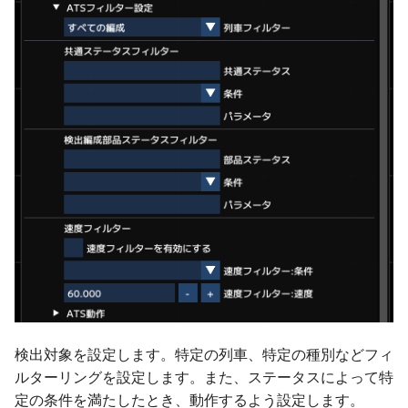
ターンテーブル
ver 6.0.0.394
フレキシブル部品
ver 6.0.0.390
プラットホーム
ver 6.0.0.383
橋上駅舎
ver 6.0.0.382
高架駅
ver 6.0.0.373
信号機
ver 6.0.0.372
踏切の方向表示機
ver 6.0.0.357
架線
ver 6.0.0.356
検出対象を設定します。特定の列車、特定の種別などフィ
NX架線柱
ver 6.0.0.340
ルターリングを設定します。また、ステータスによって特
定の条件を満たしたとき、動作するよう設定します。