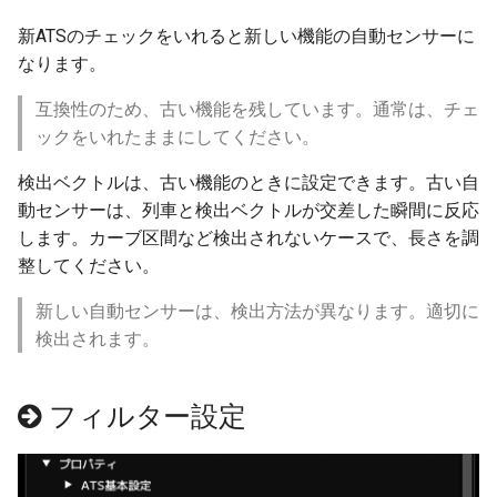
高架の作り方
ver 6.1.0.503
新ATSのチェックをいれると新しい機能の自動センサーに
なります。
高架区間R1
ver 6.1.0.502
互換性のため、古い機能を残しています。通常は、チェ
高架区間R2
ver 6.1.0.501
ックをいれたままにしてください。
検出ベクトルは、古い機能のときに設定できます。古い自
編成の作り方
ver 6.1.0.500
動センサーは、列車と検出ベクトルが交差した瞬間に反応
します。カーブ区間など検出されないケースで、長さを調
編成の設定
ver 6.0.0.430
整してください。
階層高架
ver 6.0.0.421
新しい自動センサーは、検出方法が異なります。適切に
検出されます。
編成の設置高度
ver 6.0.0.415
ポイントレール
ver 6.0.0.410
フィルター設定
バリアブルレール
ver 6.0.0.401