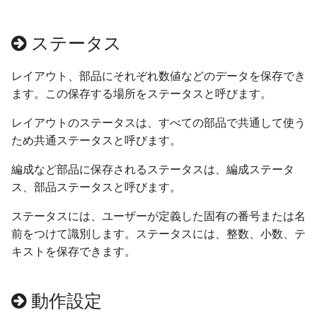
NXトンネル
ver 6.0.0.333
ステータス
試運転と運転
ver 6.0.0.332
レイアウト、部品にそれぞれ数値などのデータを保存でき
ビュワー操作
ver 6.0.0.330
ます。この保存する場所をステータスと呼びます。
地上カメラで列車を追跡
ver 6.0.0.305
レイアウトのステータスは、すべての部品で共通して使う
ため共通ステータスと呼びます。
モーションパスの基本
ver 6.0.0.301
編成など部品に保存されるステータスは、編成ステータ
モーションパスと地上カメラ
ver 6.0.0.300
ス、部品ステータスと呼びます。
モーションパスと自動車
ver 6.0.0.290
ステータスには、ユーザーが定義した固有の番号または名
前をつけて識別します。ステータスには、整数、小数、テ
マルチモニター
ver 6.0.0.280
キストを保存できます。
部品のリプレース
ver 6.0.0.276
動作設定