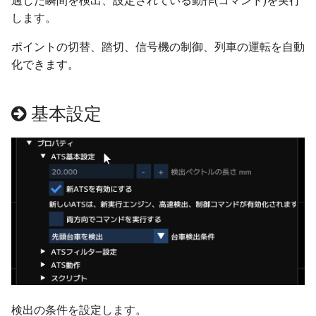
過した瞬間を検出、設定されている動作(コマンド)を実行
します。
アイマジック規格線路
天候
極性試験
情報
プロセス
自動センサーの新しい検
ver 6.1.0.560
法
ポイントの切替、踏切、信号機の制御、列車の運転を自動
部品の選択
特殊効果
Language
列車
IF制御
ver 6.1.0.551
化できます。
部品の移動
サウンド
地上カメラ
遅延実行
ver 6.1.0.550
基本設定
部品の回転
ポイント
プロセス終了
ver 6.1.0.540
部品の設置高度
信号機
CALL
ver 6.1.0.536
表示カラー設定
ターンテーブル
ロック
ver 6.1.0.535
複製
ランドマーク
クルーズ制御
ver 6.1.0.512
整列
ミニマップ
作例
ver 6.1.0.510
クローンツール
ver 6.1.0.504
検出の条件を設定します。