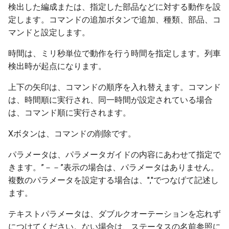
検出した編成または、指定した部品などに対する動作を設
定します。コマンドの追加ボタンで追加、種類、部品、コ
ver 6.0.0.210
マンドと設定します。
ver 6.0.0.205
時間は、ミリ秒単位で動作を行う時間を指定します。列車
検出時が起点になります。
ver 6.0.0.203
上下の矢印は、コマンドの順序を入れ替えます。コマンド
ver 6.0.0.202
は、時間順に実行され、同一時間が設定されている場合
は、コマンド順に実行されます。
ver 6.0.0.201
Xボタンは、コマンドの削除です。
ver 6.0.0.200
パラメータは、パラメータガイドの内容にあわせて指定で
きます。”－－”表示の場合は、パラメータはありません。
ver 6.0.0.195
複数のパラメータを設定する場合は、","でつなげて記述し
ます。
ver 6.0.0.192
テキストパラメータは、ダブルクオーテーションを忘れず
ver 6.0.0.191
につけてください。ない場合は、ステータスの名前参照に