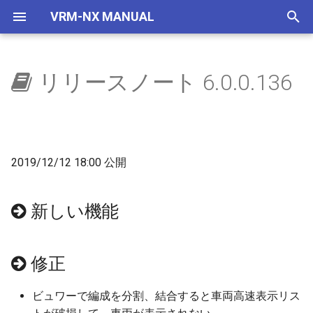
VRM-NX MANUAL
検
索
リリースノート 6.0.0.136
はじめに
ウィンドウ
選択部品コマンド
自作車両管理
車両
レイアウター
新しい機能
レイアウトをつくろう
概要
地下空間
概要
使い方
自動センサーで夜に
国鉄一般型気動車キハ40
NXSレール規格
レール
画面構成
ビュワーの画面
を
初
セットアップ(VRMNX)
レイアウト
地下空間レンダリング
IMAGIC規格部品
ビュワー
修正
文字の大きさ
地下駅
乱数初期化
V2有効化
自動センサーで曇らせる
国鉄一般型気動車キハ47
NXSトンネル
ストラクチャー
レイアウト
運転と試運転
期
2019/12/12 18:00 公開
セットアップ(VRMONLINE-
配置から運転まで
エミッターV2
NX TOMIX規格部品
実装予定項目
生存期間
実行ログ
国鉄一般型気動車キハ48
NXS架線柱
アクセサリ
メニュー
タグ
化
NX)
部品を増やす
自動センサーV2
次回以降修正
プリセット
検出
HD 国鉄583系寝台特急形
NXS道路
レールセット
ツールボックス
運転操作
新しい機能
チュートリアル
車
鉄道模型
天空
透明度アニメ
フィルター
NXS踏切
ツール
ゲームパッド
HD 253系特急形電車
修正
部品の種類
ドアの開閉
カラーアニメ
コマンドとパラメータ
7mmレール規格
ツールウィンドウ
キーとマウス
HD EF81 95 交直流電気機
ビュワーで編成を分割、結合すると車両高速表示リス
車
トミックス規格線路
拡大縮小アニメ
ステータス
NX道路標識
ダイアログ
ビュー操作