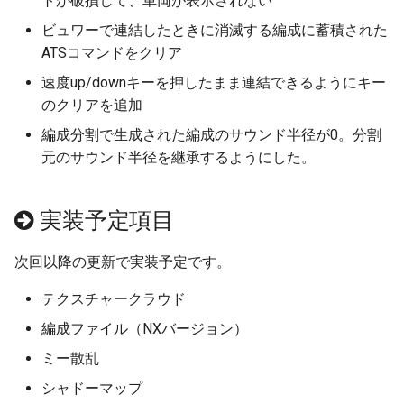
トが破損して、車両が表示されない
アイマジック規格線路
プロセス
自動センサーの新しい検
情報
ビュワーで連結したときに消滅する編成に蓄積された
法
ATSコマンドをクリア
部品の選択
IF制御
列車
速度up/downキーを押したまま連結できるようにキー
のクリアを追加
部品の移動
遅延実行
地上カメラ
編成分割で生成された編成のサウンド半径が0。分割
元のサウンド半径を継承するようにした。
部品の回転
プロセス終了
ポイント
部品の設置高度
CALL
信号機
実装予定項目
表示カラー設定
ロック
ターンテーブル
次回以降の更新で実装予定です。
複製
クルーズ制御
ランドマーク
テクスチャークラウド
編成ファイル（NXバージョン）
整列
作例
ミニマップ
ミー散乱
クローンツール
シャドーマップ