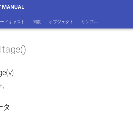
T MANUAL
ードキャスト
関数
オブジェクト
サンプル
ltage()
ge(v)
す。
ータ