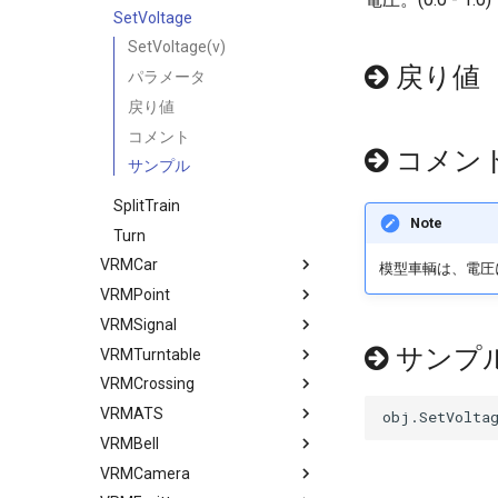
SetVoltage
SetVoltage(v)
戻り値
パラメータ
戻り値
コメント
コメン
サンプル
SplitTrain
Note
Turn
VRMCar
模型車輌は、電圧
VRMPoint
VRMSignal
サンプ
VRMTurntable
VRMCrossing
VRMATS
VRMBell
VRMCamera