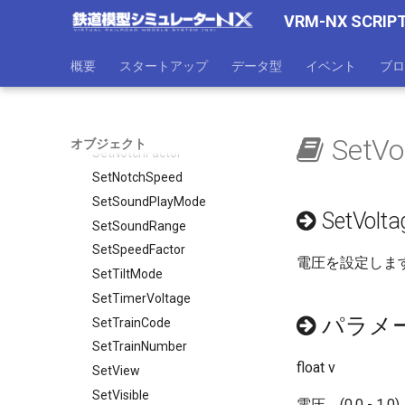
SetEventKeyDown
VRM-NX SCRIP
SetFixVolumeMode
SetInputMode
概要
スタートアップ
データ型
イベント
ブロ
SetMaxSpeed
SetNotchACC
SetNotchBRK
SetVo
オブジェクト
SetNotchFactor
SetNotchSpeed
SetSoundPlayMode
SetVolta
SetSoundRange
SetSpeedFactor
電圧を設定しま
SetTiltMode
SetTimerVoltage
パラメ
SetTrainCode
SetTrainNumber
float v
SetView
SetVisible
電圧。(0.0 - 1.0)