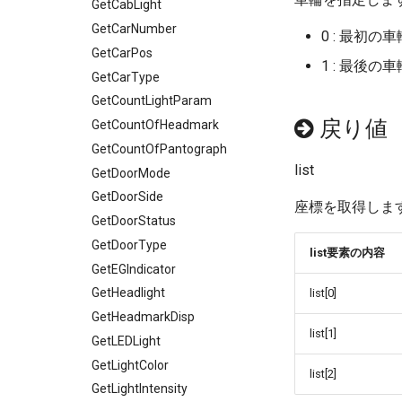
GetCabLight
GetCarNumber
0 : 最初の車
GetCarPos
1 : 最後の車
GetCarType
GetCountLightParam
戻り値
GetCountOfHeadmark
GetCountOfPantograph
list
GetDoorMode
GetDoorSide
座標を取得しま
GetDoorStatus
GetDoorType
list要素の内容
GetEGIndicator
GetHeadlight
list[0]
GetHeadmarkDisp
list[1]
GetLEDLight
GetLightColor
list[2]
GetLightIntensity