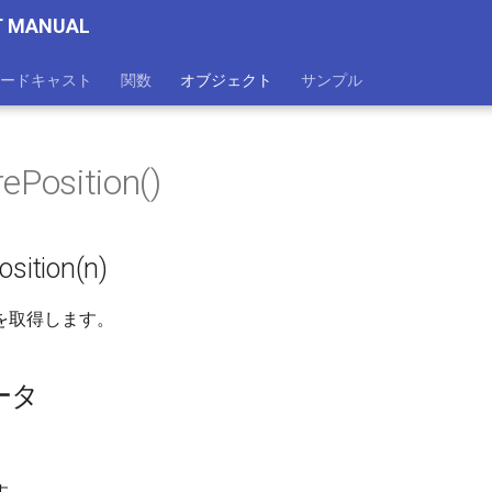
T MANUAL
ードキャスト
関数
オブジェクト
サンプル
ePosition()
osition(n)
を取得します。
ータ
す。