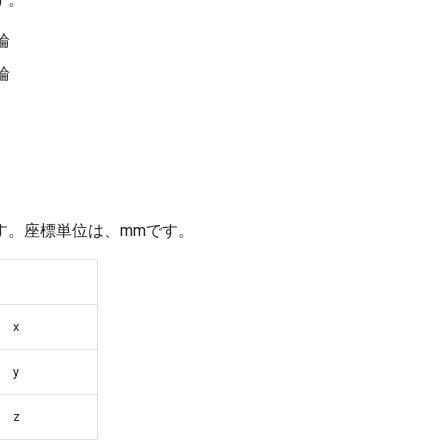
輪
輪
す。座標単位は、mmです。
x
y
z