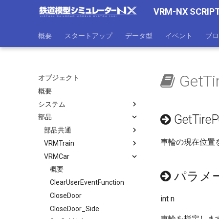
VRM-NX SCRIP
概要
スタートアップ
データ型
イベント
ブロ
GetTir
オブジェクト
概要
システム
GetTireP
部品
部品共通
車輪の現在位置
VRMTrain
VRMCar
概要
パラメ
ClearUserEventFunction
CloseDoor
int n
CloseDoor_Side
車輪を指定しま