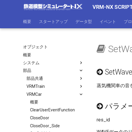
VRM-NX SCRIP
概要
スタートアップ
データ型
イベント
ブロ
SetWa
オブジェクト
概要
システム
SetWave
部品
部品共通
蒸気機関車の音
VRMTrain
VRMCar
概要
パラメ
ClearUserEventFunction
CloseDoor
res_id
CloseDoor_Side
WAVEデータのリ