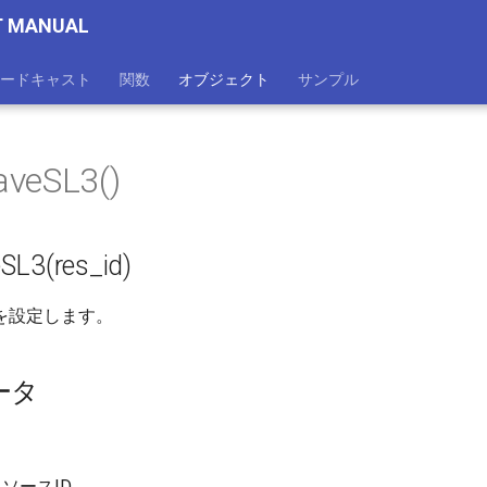
T MANUAL
ードキャスト
関数
オブジェクト
サンプル
veSL3()
SL3(res_id)
を設定します。
ータ
ソースID