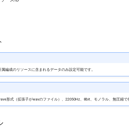
ト
、所属編成のリソースに含まれるデータのみ設定可能です。
wave形式（拡張子がwavのファイル）、22050Hz、8bit、モノラル、無
ル