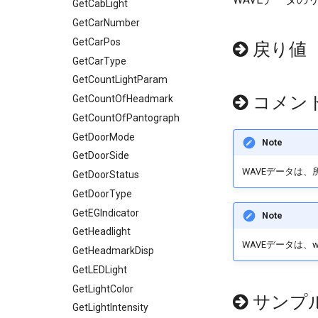
GetCabLight
GetCarNumber
GetCarPos
戻り値
GetCarType
GetCountLightParam
コメン
GetCountOfHeadmark
GetCountOfPantograph
GetDoorMode
Note
GetDoorSide
WAVEデータは
GetDoorStatus
GetDoorType
GetEGIndicator
Note
GetHeadlight
WAVEデータは、
GetHeadmarkDisp
GetLEDLight
GetLightColor
サンプ
GetLightIntensity