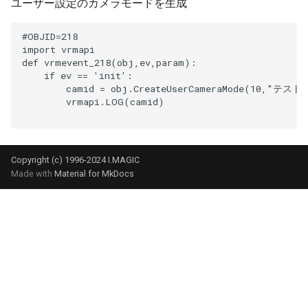
ユーザー設定のカメラモードを生成
SetHeadmarkDisp
SetEventTimer
#OBJID=218

import vrmapi

def vrmevent_218(obj,ev,param):

SetLEDLight
SetStatusDataFloat
    if ev == 'init':

        camid = obj.CreateUserCameraMode(10,"テスト1"
SetLightColor
SetStatusDataInt
        vrmapi.LOG(camid)

SetLightIntensity
SetStatusDataString
Copyright (c) 1996-2024 I.MAGIC
SetNDHeadlight
SetView
Made with
Material for MkDocs
SetNDTaillight
SetViewGlobal
SetOptionDisp
SKY
SetPantograph
SYSTEM
SetRollsignLight