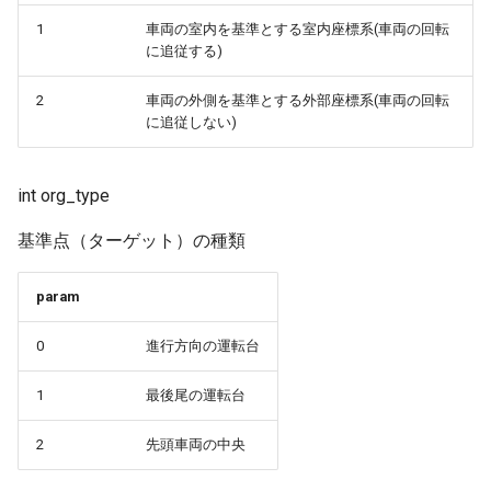
SetEventAfter
GetHeadlight
IsActive
SetStartTime
GetMotionPath
GetGamepadX
SetCloudFactor
SameLine
1
車両の室内を基準とする室内座標系(車両の回転
に追従する)
SetEventFrame
GetHeadmarkDisp
IsView
SetStartTimeS
GetPoint
GetGamepadY
SetFog
Separator
2
車両の外側を基準とする外部座標系(車両の回転
に追従しない)
SetEventTime
GetLEDLight
SetActive
SetTargetID
GetResourceType
GetGlobalCameraFOV
SetSkyFactor
SetNextWindowPos
SetEventTimer
GetLightColor
SetEventKeyDown
SetWaitTime
GetSignal
GetGlobalCameraPos
SetSunPos
SetNextWindowSize
int org_type
SetStatusDataFloat
GetLightIntensity
SetFOV
SetWaitTimeS
基準点（ターゲット）の種類
GetStatusDataFloat
GetKeyStat
SetSunType
SetNextWindowSizeConstr
SetStatusDataInt
GetLinkPosition
SetInViewMode
Start
GetStatusDataInt
GetLayoutDir
SetWeather
SliderFloat
param
SetStatusDataString
GetNDHeadlight
SetManualMode
Stop
0
進行方向の運転台
GetStatusDataString
GetLayoutPath
StartWeather
SliderInt
1
最後尾の運転台
SetUserEventFunction
GetModuleUserEventFunction
SetOutViewMode
Wait
GetTrain
GetPythonPipLibPath
StopWeather
Text
2
先頭車両の中央
GetNDTaillignt
SetParkedTrainAct
GetTrainList
GetPythonUserLibPath
TreeNode