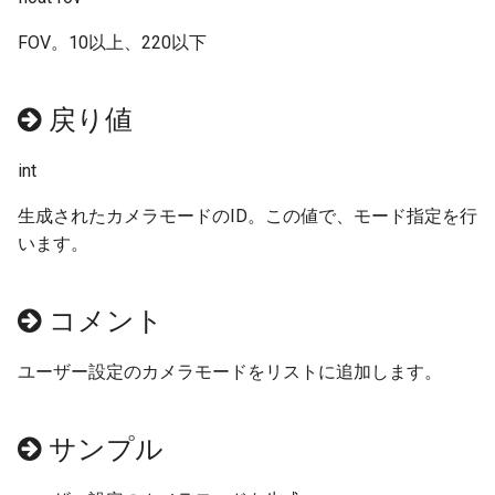
OpenDoor_Side
ResetEvent
FOV。10以上、220以下
PauseDoor
ResetGroundImage
PauseDoor_Side
SendBRDCar
戻り値
ResetNDHeadlight
SendBRDLayout
int
生成されたカメラモードのID。この値で、モード指定を行
ResetNDTaillight
SendBRDObject
います。
ResetTexture
SetActive
コメント
SetCabLight
SetEventAfter
ユーザー設定のカメラモードをリストに追加します。
SetDoorIndicatorMode
SetEventFrame
SetEGIndicator
SetEventKeyDown
サンプル
SetHeadlight
SetEventTime