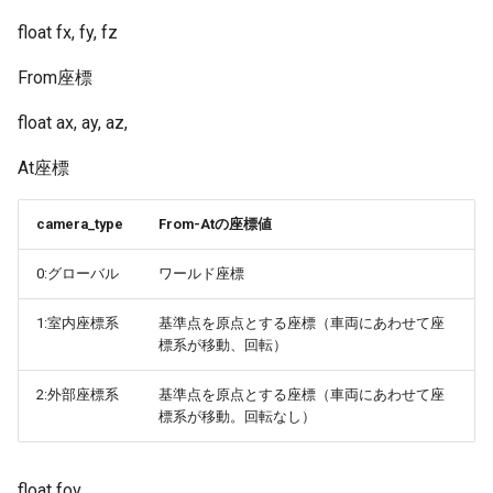
GetSmoke
ListEmitter
SetFocusParam
float fx, fy, fz
GetSystemResMode
ListMotionPath
SetGamepadButtonEnable
From座標
GetTaillight
ListPoint
SetGlobalCameraFOV
float ax, ay, az,
At座標
GetTilt
ListSignal
SetGlobalCameraPos
GetTirePosition
camera_type
From-Atの座標値
ListTrain
0:グローバル
ワールド座標
GetTrain
ListTurntable
1:室内座標系
基準点を原点とする座標（車両にあわせて座
GetUserEventFunction
LoadGroundImage
標系が移動、回転）
IsReverseDisp
Multicast
2:外部座標系
基準点を原点とする座標（車両にあわせて座
標系が移動。回転なし）
OpenDoor
MulticastCar
float fov