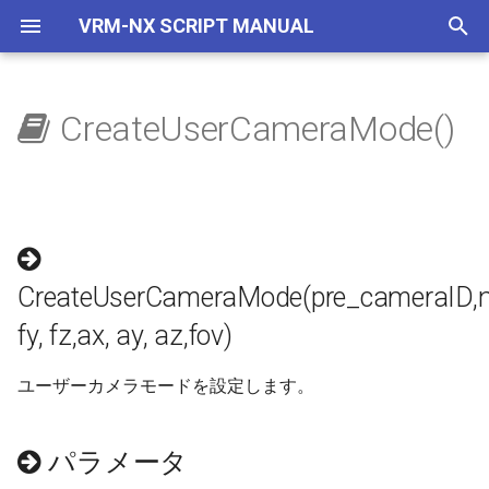
VRM-NX SCRIPT MANUAL
検
索
CreateUserCameraMode()
VRMLayout
概要
CreateUserCameraMode(pre_cameraID,name,tag,camera_type,o
概要
概要
概要
概要
概要
概要
概要
概要
概要
概要
自動システム
概要
概要
概要
概要
概要
を
fy, fz,ax, ay, az,fov)
初
VRMSystem
GetID
ClearUserEventFunction
GetBranch
GetStat
GetMaxRails
DecAutoSignStatus
Exec
GetPosition
ClearLocalOffset
GetPCreateFactor
GetLength
速度計（スプライト）
Broadcast
GetGamepadA
GetCloudDisp
GetTextureDX
Begin
パラメータ
期
VRMSky
GetTYPE
CloseDoor
GetCountOfBranch
SetStat
GetStat
GetAutoSignStatus
ExecDirect
GetSound3D
GetFocusTrainID
GetPosition
GetMotionTime
ClearTickerMSG
GetGamepadAnalogStickL
GetFogPower
GetTextureDY
BeginMenu
化
戻り値
CreateUserCameraMode(pre_cameraID,name
VRMSprite
GetNAME
CloseDoor_Side
IsActive
GetTrain
GetCrossingSign
GetForward
GetSoundLoop
GetFOV
Kick
GetNextMode
CreateSprite
GetGamepadAnalogStickLY
GetFogType
LoadSystemCluster
BeginMenuBar
fy, fz,ax, ay, az,fov)
コメント
IMGUI
ClearUserEventFunction
GetCabLight
IsView
GetTurntablePos
GetCrossingStatus
GetReceiveTire
GetSoundRange
GetInViewMode
SetPCreateFactor
GetOffset
CrossingGroupCTRL
GetGamepadAnalogStickR
LoadCloudImage
LoadSystemTexture
Button
ユーザーカメラモードを設定します。
サンプル
ExistScript
GetCarNumber
SetActive
IsActive
GetCrossingTime
GetSNSMode
IsPlay
GetManualMode
Start
GetStartTime
DispTickerMSG
GetGamepadAnalogStickR
LoadSkyImage
LoadTrainCluster
Checkbox
パラメータ
GetDict
GetCarPos
SetBranch
IsExistTrain
IncAutoSignStatus
GetTrain
Play
GetOutViewMode
Stop
GetTargetID
GetActive
GetGamepadB
ResetAnimeCloudFactor
LoadTrainTexture
CollapsingHeader