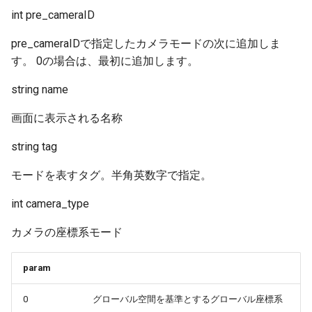
int pre_cameraID
GetPosition
GetCarType
SetEventKeyDown
IsView
ResetAutoSignStatus
GetTrainID
SetSound3D
GetParkedTrainAct
GetWaitTime
GetATS
GetGamepadBACK
ResetAnimeCloudLayerFac
SetClusterUV
End
pre_cameraIDで指定したカメラモードの次に追加しま
GetRotate
GetCountLightParam
SetView
MoveTurntable
SetCrossingSign
ResetStatusFilter
SetSoundLoop
GetPosition
InitTragetPos
GetBell
GetGamepadButtonEnable
ResetAnimeSkyFactor
SetColor
EndMenu
す。 0の場合は、最初に追加します。
GetStatusDataFloat
GetCountOfHeadmark
SwitchBranch
MoveTurntablePos
SetCrossingStatus
ResetTrainFilter
SetSoundRange
GetTraceMode
Pause
string name
GetCamera
GetGamepadDOWN
ResetCloudImage
SetOrg
EndMenuBar
画面に表示される名称
GetStatusDataInt
GetCountOfPantograph
SetActive
SetCrossingTime
SetSNSMode
SetWave
GetTraceRange
ResetTargetID
GetCar
GetGamepadLB
ResetSkyImage
SetPos
InputFloat
string tag
GetStatusDataString
GetDoorMode
SetEventKeyDown
SetWave
SetStatusFilter
Stop
GetTraceTailMode
Resume
GetCrossing
GetGamepadLEFT
SetAnimeCloudFactor
SetRotate
InputInt
モードを表すタグ。半角英数字で指定。
GetUserEventFunction
GetDoorSide
SetTurntablePos
SetTrainFilter
GetTrainFilterID
SetMotionTime
GetDX
GetGamepadRB
SetAnimeCloudLayerFacto
SetSprite
MenuItem
int camera_type
GetModuleUserEventFunction
GetDoorStatus
SetView
SetTrainFilterID
GetTrainFilterMode
SetMotionTimeS
GetDZ
GetGamepadRIGHT
SetAnimeSkyFactor
SetTranslate
PopItemWidth
カメラの座標系モード
ResetEvent
GetDoorType
TrainIn
SetTrainFilterType
GetTrainFilterNumber
SetNextMode
GetEmitter
GetGamepadSTART
SetCloudBlendMode
SetUV
PushItemWidth
param
ResetStoreCMD
GetEGIndicator
GetTrainFilterType
SetOffset
GetLandHeight
GetGamepadUP
SetCloudDisp
SetZoom
RadioButton
0
グローバル空間を基準とするグローバル座標系