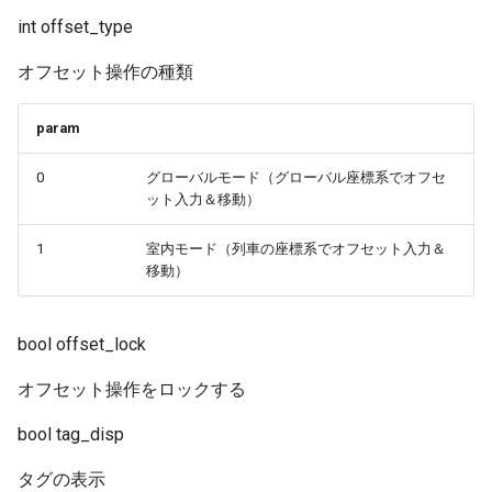
GetOptionDisp
SetTraceMode
GetTurntable
GetRealTime
TreePop
int offset_type
GetPantograph
SetTraceRange
オフセット操作の種類
GetView
GetSystemTime
GetPosition
SetTraceTailMode
IsViewGlobal
GetUnixTime
param
GetRollsignLight
SetTrainFilterID
0
グローバルモード（グローバル座標系でオフセ
ListATS
GetViewDX
ット入力＆移動）
GetRoomlight
SetTrainFilterMode
ListBell
GetViewDY
1
室内モード（列車の座標系でオフセット入力＆
移動）
GetRotateX
SetTrainFilterNumber
ListCamera
IsEmptyGCHistory
GetRotateY
SetTrainFilterType
ListCar
IsGamepadConnected
bool offset_lock
オフセット操作をロックする
GetRotateZ
SetView
ListCrossing
PopGCHistory
bool tag_disp
GetSCIndicator
ListCrossingGroup
PushGCHistory
タグの表示