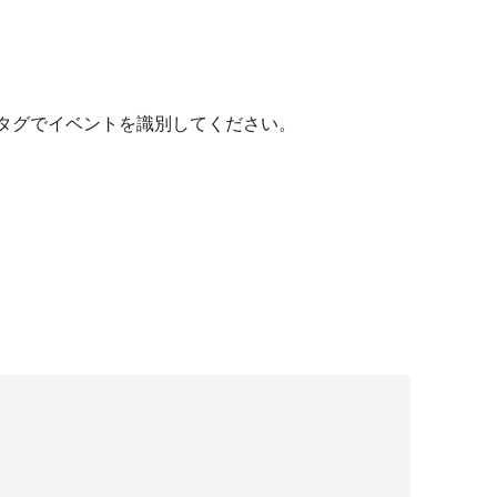
ザー定義タグでイベントを識別してください。
。