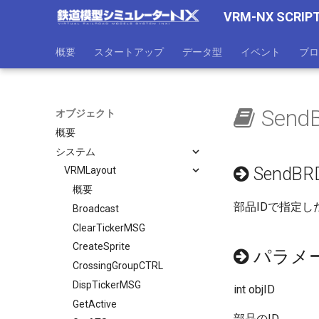
VRM-NX SCRIP
概要
スタートアップ
データ型
イベント
ブロ
SendB
オブジェクト
概要
システム
SendBRDO
VRMLayout
概要
部品IDで指定し
Broadcast
ClearTickerMSG
CreateSprite
パラメ
CrossingGroupCTRL
DispTickerMSG
int objID
GetActive
部品のID