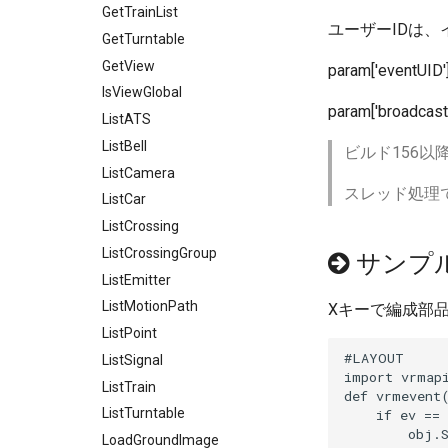
GetTrainList
ユーザーIDは
GetTurntable
GetView
param['even
IsViewGlobal
param['br
ListATS
ListBell
ビルド156以
ListCamera
スレッド処理
ListCar
ListCrossing
ListCrossingGroup
サンプ
ListEmitter
ListMotionPath
Xキーで編成部
ListPoint
#LAYOUT

ListSignal
import vrmapi
ListTrain
def vrmevent(
ListTurntable
    if ev == 
        obj.S
LoadGroundImage