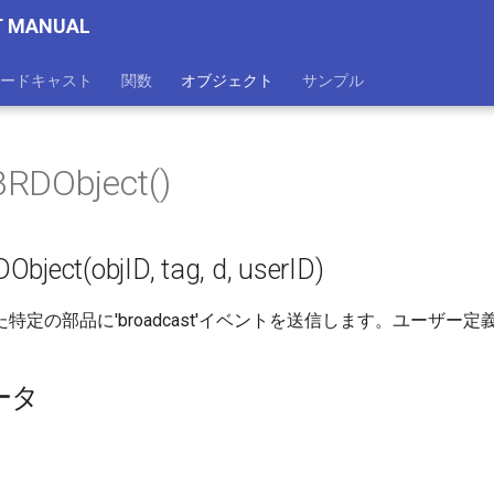
T MANUAL
ードキャスト
関数
オブジェクト
サンプル
RDObject()
bject(objID, tag, d, userID)
た特定の部品に'broadcast'イベントを送信します。ユーザ
ータ