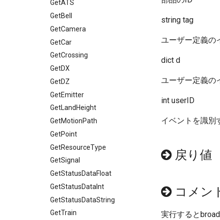
GetATS
GetBell
string tag
GetCamera
ユーザー定義の
GetCar
GetCrossing
dict d
GetDX
ユーザー定義のイ
GetDZ
GetEmitter
int userID
GetLandHeight
イベントを識別
GetMotionPath
GetPoint
GetResourceType
戻り値
GetSignal
GetStatusDataFloat
GetStatusDataInt
コメン
GetStatusDataString
GetTrain
実行するとbroa