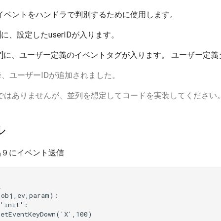
、イベントをハンドラで判別するために使用します。
tUID']に、設定したuserIDが入ります。
oadcast']に、ユーザー定義のイベントタグが入ります。 ユー
降、ユーザーIDが追加されました。
ではありませんが、並列を想定してコードを実装してください
ル
品９にイベント送信


obj,ev,param):

'init':

etEventKeyDown('X',100)
